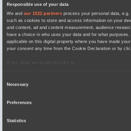
Responsible use of your data
Power Rangers
BO3
We and
our 1022 partners
process your personal data, e.g.
such as cookies to store and access information on your dev
Team Jenz
and content, ad and content measurement, audience resear
Asgard Championship Season 1
have a choice in who uses your data and for what purposes. 
15:00
applicable on this digital property where you have made you
your consent any time from the Cookie Declaration or by click
FTS
BO3
If you allow, we would also like to:
Level Up
Collect information about your geographical location 
EPL Masters I
several meters
Consent
18:00
Necessary
Identify your device by actively scanning it for specifi
Selection
Team Jenz
Find out more about how your personal data is processed an
BO3
section
.
Preferences
Nemiga Gaming
We use cookies to personalise content and ads, to provide s
Statistics
our traffic. We also share information about your use of our s
and analytics partners who may combine it with other informa