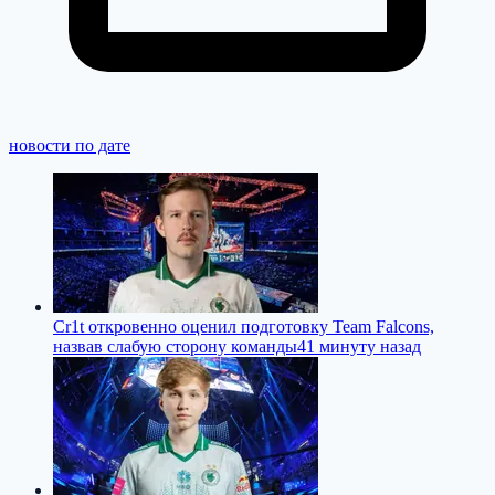
новости по дате
Cr1t откровенно оценил подготовку Team Falcons,
назвав слабую сторону команды
41 минуту назад