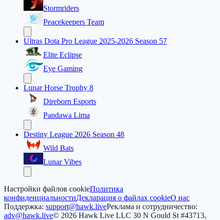
Stormriders
Peacekeepers Team
Ultras Dota Pro League 2025-2026 Season 57
Elite Eclipse
Eye Gaming
Lunar Horse Trophy 8
Direborn Esports
Pandawa Lima
Destiny League 2026 Season 48
Wild Bats
Lunar Vibes
Настройки файлов cookie
Политика
конфиденциальности
Декларация о файлах cookie
О нас
Поддержка:
support@hawk.live
Реклама и сотрудничество:
adv@hawk.live
© 2026 Hawk Live LLC
30 N Gould St #43713,