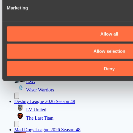
Последние результаты
that they’ve collected from your use of their services.
показать
Marketing
Mad Dogs League 2026 Season 48
Dark Tamplars
Azure Dragons
Allow all
Destiny League 2026 Season 48
Allow selection
The Last Titan
Lunar Vibes
Deny
Destiny League 2026 Season 48
LSG
Wiser Warriors
Destiny League 2026 Season 48
LV United
The Last Titan
Mad Dogs League 2026 Season 48