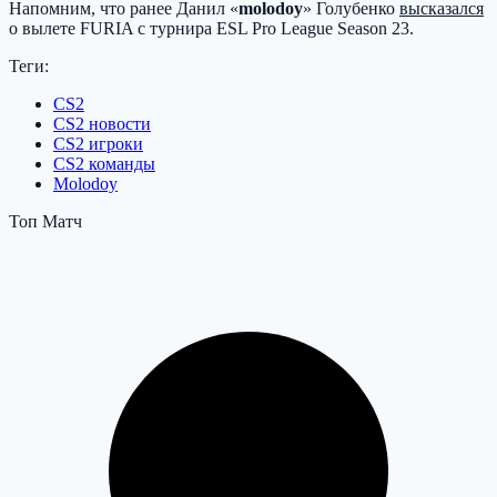
Напомним, что ранее Данил «
molodoy
» Голубенко
высказался
о вылете FURIA с турнира ESL Pro League Season 23.
Теги:
CS2
CS2 новости
CS2 игроки
CS2 команды
Molodoy
Топ Матч