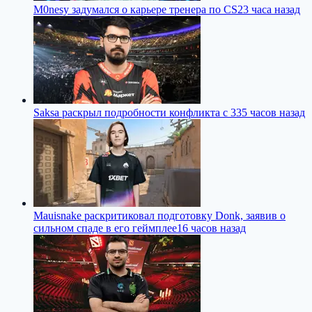
M0nesy задумался о карьере тренера по CS2
3 часа назад
Saksa раскрыл подробности конфликта с 33
5 часов назад
Mauisnake раскритиковал подготовку Donk, заявив о
сильном спаде в его геймплее
16 часов назад