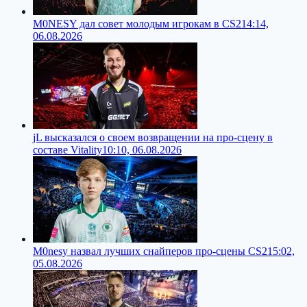
M0NESY дал совет молодым игрокам в CS2
14:14,
06.08.2026
jL высказался о своем возвращении на про-сцену в
составе Vitality
10:10, 06.08.2026
M0nesy назвал лучших снайперов про-сцены CS2
15:02,
05.08.2026