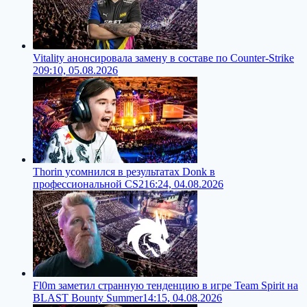
Vitality анонсировала замену в составе по Counter-Strike
2
09:10, 05.08.2026
Thorin усомнился в результатах Donk в
профессиональной CS2
16:24, 04.08.2026
Fl0m заметил странную тенденцию в игре Team Spirit на
BLAST Bounty Summer
14:15, 04.08.2026