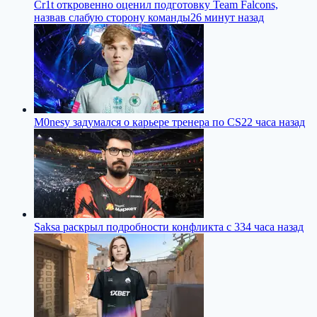
Cr1t откровенно оценил подготовку Team Falcons,
назвав слабую сторону команды
26 минут назад
M0nesy задумался о карьере тренера по CS2
2 часа назад
Saksa раскрыл подробности конфликта с 33
4 часа назад