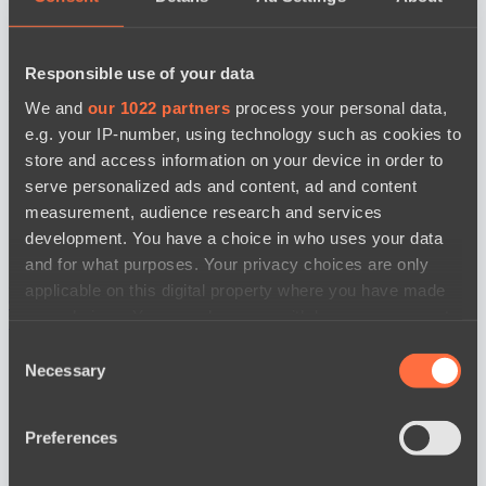
Responsible use of your data
BO3
We and
our 1022 partners
process your personal data,
e.g. your IP-number, using technology such as cookies to
store and access information on your device in order to
serve personalized ads and content, ad and content
measurement, audience research and services
development. You have a choice in who uses your data
and for what purposes. Your privacy choices are only
Zero Tenacity
No Hoodwink
applicable on this digital property where you have made
Cмотреть
your choices. You can change or withdraw your consent
Новости
any time from the Cookie Declaration or by clicking on
Consent
the Privacy trigger icon.
Necessary
Selection
If you allow, we would also like to:
Preferences
Collect information about your geographical
location which can be accurate to within several