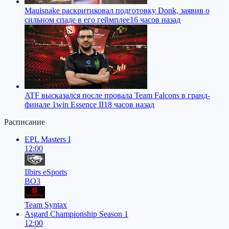
Mauisnake раскритиковал подготовку Donk, заявив о
сильном спаде в его геймплее
16 часов назад
ATF высказался после провала Team Falcons в гранд-
финале 1win Essence II
18 часов назад
Расписание
EPL Masters I
12:00
Ilbirs eSports
BO3
Team Syntax
Asgard Championship Season 1
12:00