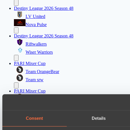
Destiny League 2026 Season 48
LV United
Nova Pulse
Destiny League 2026 Season 48
Riftwalkers
Wiser Warriors
PARI Mixer Cup
Team OrangeBear
Team srw
PARI Mixer Cup
Team kevolehcen
Team gabor40pr
Consent
Details
Mad Dogs League 2026 Season 48
Freedom Fighters Team