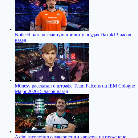
Noticed назвал главную причину неудач Daxak
13 часов
назад
M0nesy рассказал о штрафе Team Falcons на IEM Cologne
Major 2026
15 часов назад
Astini заговорил о завершении карьеры на про-сцене