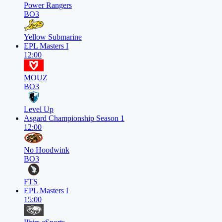
Power Rangers
BO3
Yellow Submarine
EPL Masters I
12:00
MOUZ
BO3
Level Up
Asgard Championship Season 1
12:00
No Hoodwink
BO3
FTS
EPL Masters I
15:00