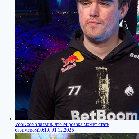
VooDooSh заявил, что Miposhka может стать
стримером
10:10, 01.12.2025