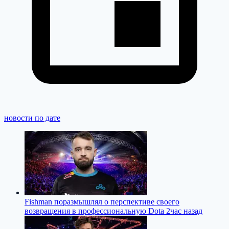
новости по дате
Fishman поразмышлял о перспективе своего
возвращения в профессиональную Dota 2
час назад