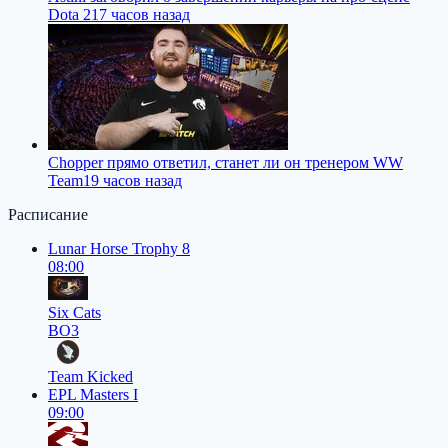
Dota 2
17 часов назад
Chopper прямо ответил, станет ли он тренером WW
Team
19 часов назад
Расписание
Lunar Horse Trophy 8
08:00
Six Cats
BO3
Team Kicked
EPL Masters I
09:00