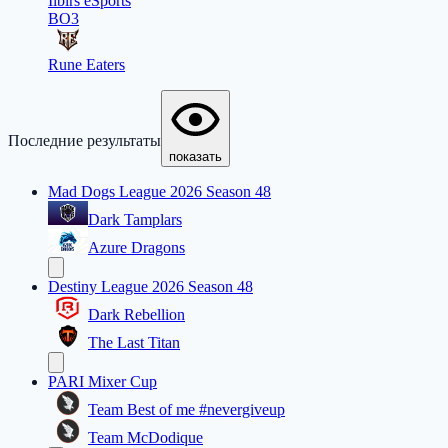
Ilbirs eSports
BO3
Rune Eaters
Последние результаты
показать
Mad Dogs League 2026 Season 48
Dark Tamplars
Azure Dragons
Destiny League 2026 Season 48
Dark Rebellion
The Last Titan
PARI Mixer Cup
Team Best of me #nevergiveup
Team McDodique