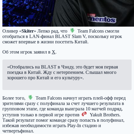
Оливер «
Skiter
» Лепко рад, что
Team Falcons
смогли
отобраться в LAN-финал BLAST Slam V, поскольку игрок
сможет впервые в жизни посетить Китай.
Об этом игрок заявил в
X
.
«Отобрались на BLAST в Чэнду, это будет моя первая
поездка в Китай. Жду с нетерпением. Слышал много
хорошего про Китай и его культуру».
Более того,
Team Falcons
начнут играть плей-офф перед
зрителями сразу с полуфинала за счет лучшего результата в
групповом этапе, где команда выиграла 10 матчей подряд,
уступив только в первой игре против
Yakult Brothers
.
Такой результат помог команде сразу попасть в полуфинал,
избежав необходимости играть Play-In стадию и
четвертьфинал.