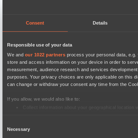
Ultras Dota Pro League 2025-2026 Season 57
Elite Eclipse
Shinigami Gaming
Consent
Details
Asgard Championship Season 1
Ilbirs eSports
Responsible use of your data
No Hoodwink
We and
our 1022 partners
process your personal data, e.g.
store and access information on your device in order to ser
EPL Masters I
measurement, audience research and services development. 
Power Rangers
purposes. Your privacy choices are only applicable on this 
Team Syntax
can change or withdraw your consent any time from the Cookie
Mad Dogs League 2026 Season 48
If you allow, we would also like to:
Azure Dragons
Collect information about your geographical location 
Peacekeepers Team
Identify your device by actively scanning it for specifi
Lunar Horse Trophy 8
Consent
Find out more about how your personal data is processed an
Necessary
Selection
Team Kicked