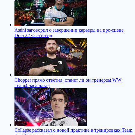
Astini заговорил о завершении карьеры на про-сцене
Dota 2
2 часа назад
Chopper прямо ответил, станет ли он тренером WW
Team
4 часа назад
Collapse рассказал о новой практике в тренировках Team