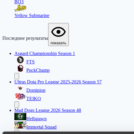
BO3
Yellow Submarine
Последние результаты
показать
Asgard Championship Season 1
FTS
PuckChamp
Ultras Dota Pro League 2025-2026 Season 57
Dominion
TEIKO
Mad Dogs League 2026 Season 48
Hellspawn
Immortal Squad