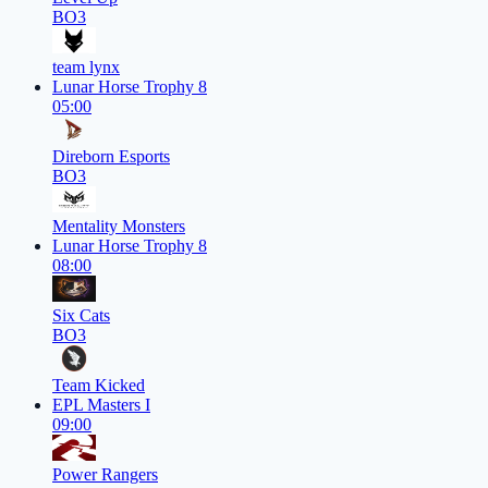
BO3
team lynx
Lunar Horse Trophy 8
05:00
Direborn Esports
BO3
Mentality Monsters
Lunar Horse Trophy 8
08:00
Six Cats
BO3
Team Kicked
EPL Masters I
09:00
Power Rangers