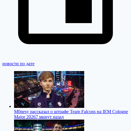
новости по дате
M0nesy рассказал о штрафе Team Falcons на IEM Cologne
Major 2026
7 минут назад