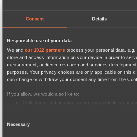
Mad Dogs League 2026 Season 48
Stormriders
Peacekeepers Team
Consent
Details
Ultras Dota Pro League 2025-2026 Season 57
Elite Eclipse
Responsible use of your data
Eye Gaming
We and
our 1022 partners
process your personal data, e.g.
store and access information on your device in order to ser
Lunar Horse Trophy 8
measurement, audience research and services development. 
Direborn Esports
purposes. Your privacy choices are only applicable on this 
Pandawa Lima
can change or withdraw your consent any time from the Cookie
Destiny League 2026 Season 48
If you allow, we would also like to:
Wild Bats
Collect information about your geographical location 
Lunar Vibes
Identify your device by actively scanning it for specifi
Destiny League 2026 Season 48
Consent
Find out more about how your personal data is processed an
Necessary
Selection
Nova Pulse
We use cookies to personalise content and ads, to provide so
Night Force