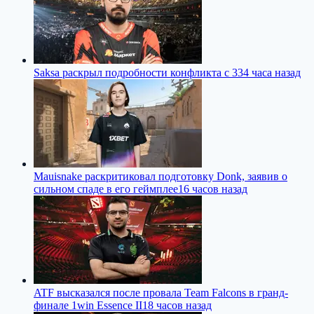
Saksa раскрыл подробности конфликта с 33
4 часа назад
Mauisnake раскритиковал подготовку Donk, заявив о
сильном спаде в его геймплее
16 часов назад
ATF высказался после провала Team Falcons в гранд-
финале 1win Essence II
18 часов назад