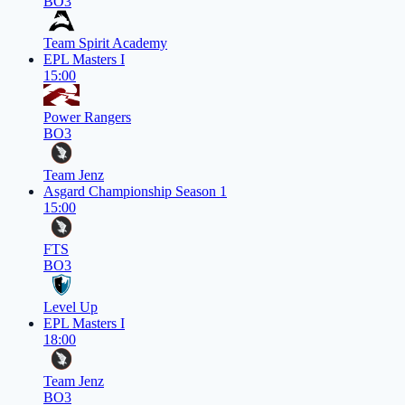
BO3
Team Spirit Academy
EPL Masters I
15:00
Power Rangers
BO3
Team Jenz
Asgard Championship Season 1
15:00
FTS
BO3
Level Up
EPL Masters I
18:00
Team Jenz
BO3