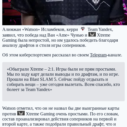
Алимжан «Watson» Исламбеков, керри
Team Yandex
,
заявил, что победа над Ван «Ame» Чунью и
Xtreme
Gaming
была непростой, но им удалось победить благодаря
анализу драфтов и стиля игры соперников.
Об этом киберспортсмен рассказал во своем
Telegram
-канале.
«Обыграли Xtreme – 2:1. Игры были не прям простыми.
Мы по ходу карт делали выводы и по драфтам, и по игре.
Прошли на Blast SLAM 5. Сейчас пойду отдыхать и
собирать вещи – уже сегодня вылетать. Всем спасибо, кто
болеет за Team Yandex»
Watson отметил, что он не назвал бы две выигранные карты
против
Xtreme Gaming
очень простыми. По его словам,
состав проанализировал действия соперников на первой и
второй карте, а также подобрали правильный драфт, что и