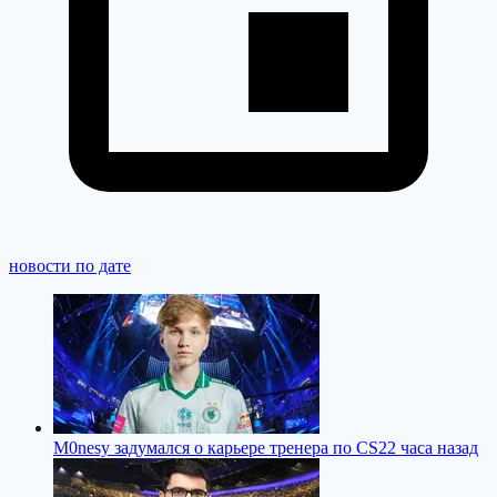
новости по дате
M0nesy задумался о карьере тренера по CS2
2 часа назад