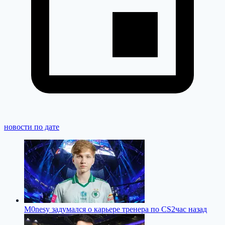
новости по дате
M0nesy задумался о карьере тренера по CS2
час назад