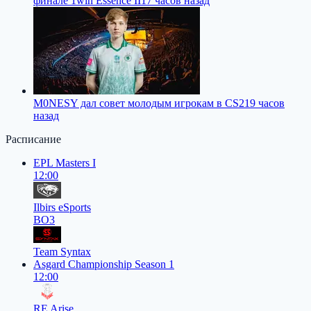
финале 1win Essence II
17 часов назад
M0NESY дал совет молодым игрокам в CS2
19 часов
назад
Расписание
EPL Masters I
12:00
Ilbirs eSports
BO3
Team Syntax
Asgard Championship Season 1
12:00
RE Arise