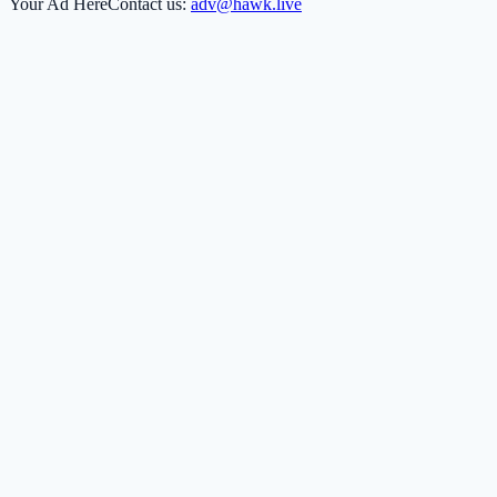
Your Ad Here
Contact us:
adv@hawk.live