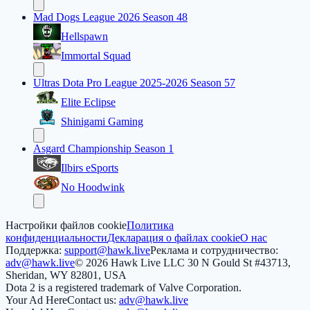
Mad Dogs League 2026 Season 48
Hellspawn
Immortal Squad
Ultras Dota Pro League 2025-2026 Season 57
Elite Eclipse
Shinigami Gaming
Asgard Championship Season 1
Ilbirs eSports
No Hoodwink
Настройки файлов cookie
Политика
конфиденциальности
Декларация о файлах cookie
О нас
Поддержка:
support@hawk.live
Реклама и сотрудничество:
adv@hawk.live
© 2026 Hawk Live LLC
30 N Gould St #43713,
Sheridan, WY 82801, USA
Dota 2 is a registered trademark of Valve Corporation.
Your Ad Here
Contact us:
adv@hawk.live