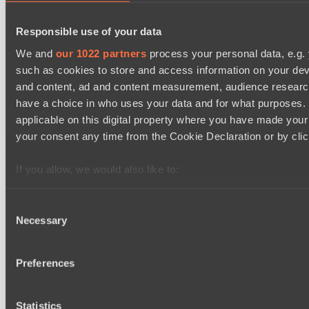
Yellow Submarine
EPL Masters I
Responsible use of your data
12:00
We and
our 1022 partners
process your personal data, e.g.
such as cookies to store and access information on your dev
MOUZ
and content, ad and content measurement, audience resear
BO3
have a choice in who uses your data and for what purposes. 
applicable on this digital property where you have made you
Level Up
EPL Masters I
your consent any time from the Cookie Declaration or by click
15:00
If you allow, we would also like to:
Ilbirs eSports
Collect information about your geographical location 
BO3
several meters
Consent
Rune Eaters
Necessary
Identify your device by actively scanning it for specifi
Selection
Find out more about how your personal data is processed an
section
.
Preferences
Последние результаты
показать
We use cookies to personalise content and ads, to provide s
Statistics
our traffic. We also share information about your use of our s
EPL Masters I