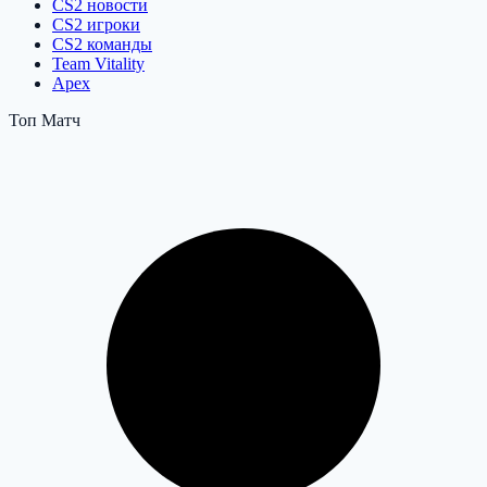
CS2 новости
CS2 игроки
CS2 команды
Team Vitality
Apex
Топ Матч