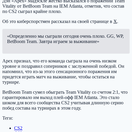
Дэн «Apex» Мадэскле жестко высказался о поражении Team
Vitality от BetBoom Team на IEM Atlanta, отметив, что состав
по CS2 сыграл крайне плохо.
Об это киберспорстмен рассказал на своей странице в
X
.
«Определенно мы сыграли сегодня очень плохо. GG, WP,
BetBoom Team. Завтра играем за выживание»
Apex признал, что его команда сыграла на очень низком
уровне и поздравил соперников с заслуженной победой. Он
напомнил, что из-за этого сенсационного поражения им
придется играть матч на выживание, чтобы остаться на
турнире.
BetBoom Team сумел обыграть Team Vitality со счетом 2:1, что
гарантировало им выход плей-офф IEM Atlanta. Это стало
шоком для всего сообщества CS2 учитывая длинную серию
побед состава на турнирах в этом году.
Теги:
CS2