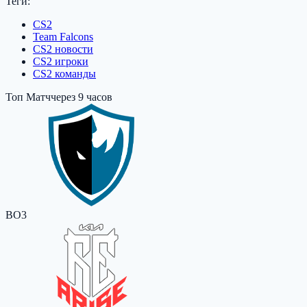
Теги:
CS2
Team Falcons
CS2 новости
CS2 игроки
CS2 команды
Топ Матч
через 9 часов
BO3