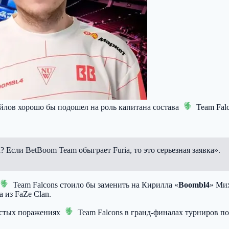
йлов хорошо бы подошел на роль капитана состава
Team Fal
 Если BetBoom Team обыграет Furia, то это серьезная заявка».
Team Falcons
стоило бы заменить на Кирилла «
Boombl4
» Мих
 из FaZe Clan.
стых поражениях
Team Falcons
в гранд-финалах турниров по C