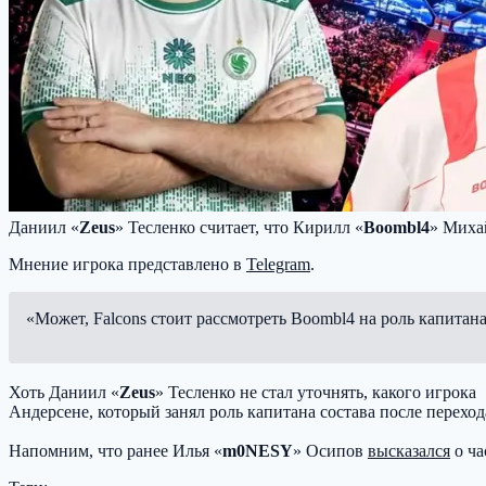
Даниил «
Zeus
» Тесленко считает, что Кирилл «
Boombl4
» Миха
Мнение игрока представлено в
Telegram
.
«Может, Falcons стоит рассмотреть Boombl4 на роль капитана?
Хоть Даниил «
Zeus
» Тесленко не стал уточнять, какого игрока
Андерсене, который занял роль капитана состава после перехода
Напомним, что ранее Илья «
m0NESY
» Осипов
высказался
о ча