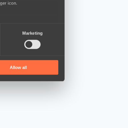
ger icon.
several meters
Marketing
ails section
.
se our traffic. We also share
ers who may combine it with
 services.
Allow all