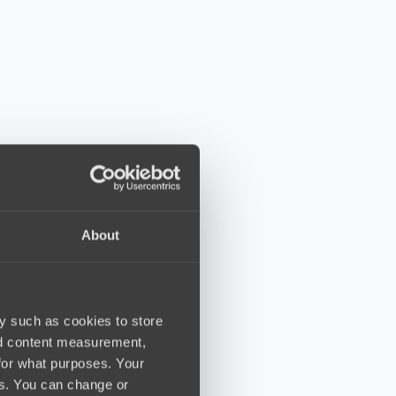
About
y such as cookies to store
nd content measurement,
for what purposes. Your
es. You can change or