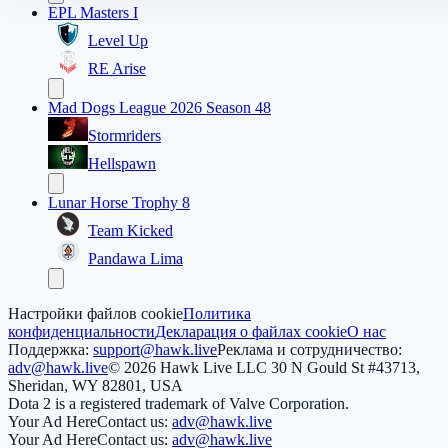
EPL Masters I
Level Up
RE Arise
Mad Dogs League 2026 Season 48
Stormriders
Hellspawn
Lunar Horse Trophy 8
Team Kicked
Pandawa Lima
Настройки файлов cookie
Политика
конфиденциальности
Декларация о файлах cookie
О нас
Поддержка:
support@hawk.live
Реклама и сотрудничество:
adv@hawk.live
© 2026 Hawk Live LLC
30 N Gould St #43713,
Sheridan, WY 82801, USA
Dota 2 is a registered trademark of Valve Corporation.
Your Ad Here
Contact us:
adv@hawk.live
Your Ad Here
Contact us:
adv@hawk.live