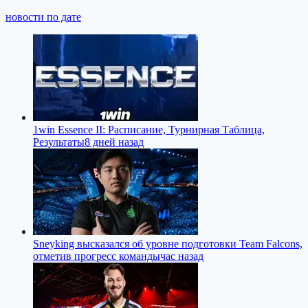
новости по дате
1win Essence II: Расписание, Турнирная Таблица,
Результаты
8 дней назад
Sneyking высказался об уровне подготовки Team Falcons,
отметив прогресс команды
час назад