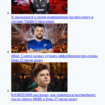
jL высказался о своем возвращении на про-сцену в
составе Vitality
3 часа назад
Mind_Control назвал лучших оффлейнеров про-сцены
Dota 2
5 часов назад
RAMZES666 рассказал, как изменился матчмейкинг
после сброса MMR в Dota 2
7 часов назад