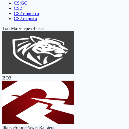
CS:GO
CS2
CS2 новости
CS2 игроки
Топ Матч
через 4 часа
BO3
Ilbirs eSports
Power Rangers