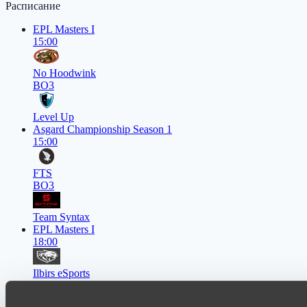
Расписание
EPL Masters I
15:00
No Hoodwink
BO3
Level Up
Asgard Championship Season 1
15:00
FTS
BO3
Team Syntax
EPL Masters I
18:00
Ilbirs eSports
BO3