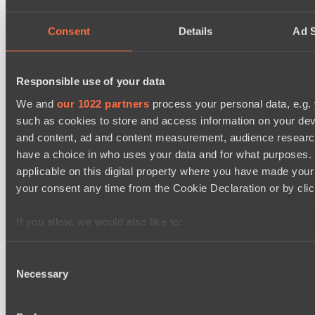
Power Rangers
EPL Masters I
Consent
Details
Ad S
09:00
Zero Tenacity
BO3
Responsible use of your data
We and
our 1022 partners
process your personal data, e.g.
No Hoodwink
such as cookies to store and access information on your dev
EPL Masters I
and content, ad and content measurement, audience resear
12:00
have a choice in who uses your data and for what purposes. 
applicable on this digital property where you have made you
Ilbirs eSports
BO3
your consent any time from the Cookie Declaration or by click
Team Syntax
If you allow, we would also like to:
Collect information about your geographical location 
several meters
Consent
Последние результаты
Necessary
Identify your device by actively scanning it for specifi
Selection
показать
Find out more about how your personal data is processed an
Lunar Horse Trophy 8
section
.