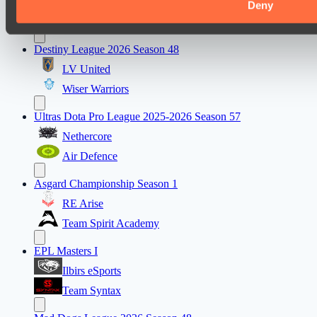
Jujutsu
Deny
Vamp Town
Destiny League 2026 Season 48
LV United
Wiser Warriors
Ultras Dota Pro League 2025-2026 Season 57
Nethercore
Air Defence
Asgard Championship Season 1
RE Arise
Team Spirit Academy
EPL Masters I
Ilbirs eSports
Team Syntax