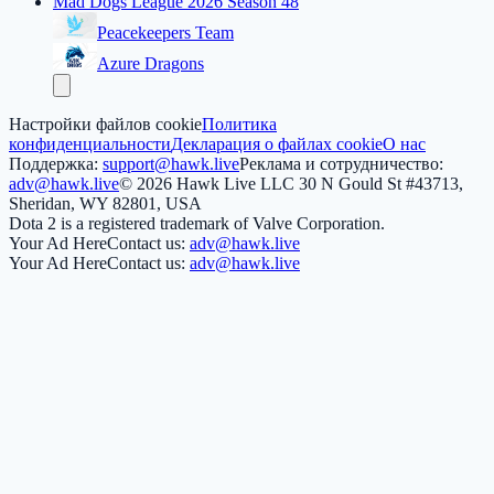
Mad Dogs League 2026 Season 48
Peacekeepers Team
Azure Dragons
Настройки файлов cookie
Политика
конфиденциальности
Декларация о файлах cookie
О нас
Поддержка:
support@hawk.live
Реклама и сотрудничество:
adv@hawk.live
© 2026 Hawk Live LLC
30 N Gould St #43713,
Sheridan, WY 82801, USA
Dota 2 is a registered trademark of Valve Corporation.
Your Ad Here
Contact us:
adv@hawk.live
Your Ad Here
Contact us:
adv@hawk.live