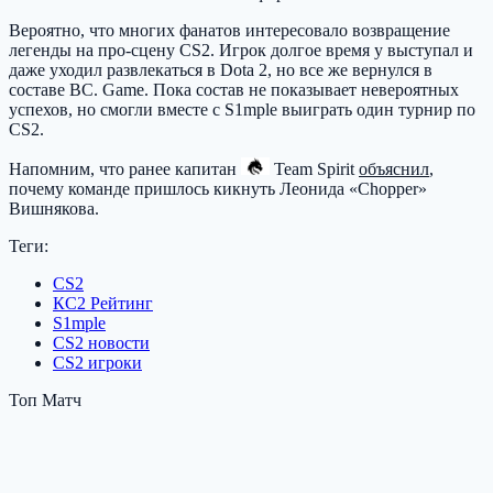
Вероятно, что многих фанатов интересовало возвращение
легенды на про-сцену CS2. Игрок долгое время у выступал и
даже уходил развлекаться в Dota 2, но все же вернулся в
составе BC. Game. Пока состав не показывает невероятных
успехов, но смогли вместе с S1mple выиграть один турнир по
CS2.
Напомним, что ранее капитан
Team Spirit
объяснил
,
почему команде пришлось кикнуть Леонида «Chopper»
Вишнякова.
Теги:
CS2
КС2 Рейтинг
S1mple
CS2 новости
CS2 игроки
Топ Матч