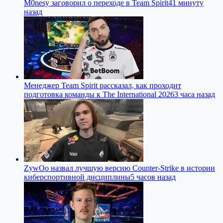
M0nesy заговорил о переходе в Team Spirit
41 минуту
назад
Менеджер Team Spirit рассказал, как проходит
подготовка команды к The International 2026
3 часа назад
ZywOo назвал лучшую версию Counter-Strike в истории
киберспортивной дисциплины
5 часов назад