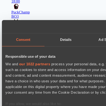
18:00
PuckChamp
BO3
team lynx
Lunar Horse Trophy 8
05:00
Consent
Details
Ad S
Pandawa Lima
BO3
Responsible use of your data
Six Cats
We and
our 1022 partners
process your personal data, e.g.
Lunar Horse Trophy 8
such as cookies to store and access information on your dev
08:00
and content, ad and content measurement, audience resear
have a choice in who uses your data and for what purposes. 
Team Kicked
BO3
applicable on this digital property where you have made you
your consent any time from the Cookie Declaration or by click
NEXA
EPL Masters I
If you allow, we would also like to:
09:00