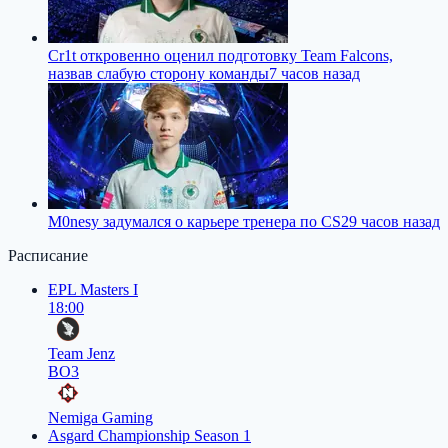
Cr1t откровенно оценил подготовку Team Falcons,
назвав слабую сторону команды
7 часов назад
M0nesy задумался о карьере тренера по CS2
9 часов назад
Расписание
EPL Masters I
18:00
Team Jenz
BO3
Nemiga Gaming
Asgard Championship Season 1