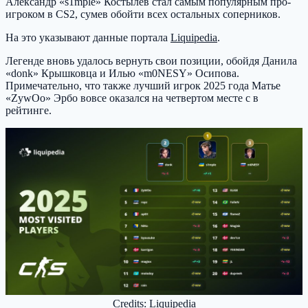
Александр «s1mple» Костылев стал самым популярным про-
игроком в CS2, сумев обойти всех остальных соперников.
На это указывают данные портала
Liquipedia
.
Легенде вновь удалось вернуть свои позиции, обойдя Данила
«donk» Крышковца и Илью «m0NESY» Осипова.
Примечательно, что также лучший игрок 2025 года Матье
«ZywOo» Эрбо вовсе оказался на четвертом месте с в
рейтинге.
Credits: Liquipedia