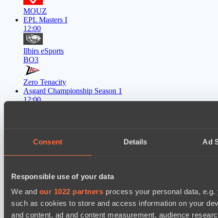
MOUZ
EPL Masters I
12:00
Ilbirs eSports
BO3
Zero Tenacity
Asgard Championship Season 1
12:00
team lynx
BO3
Consent
Details
Ad S
RE Arise
EPL Masters I
15:00
Responsible use of your data
We and
our 1022 partners
process your personal data, e.g.
Yellow Submarine
BO3
such as cookies to store and access information on your dev
and content, ad and content measurement, audience resear