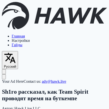
Главная
Настройки
Гайды
Русский
Your Ad Here
Contact us:
adv@hawk.live
Sh1ro рассказал, как Team Spirit
проводят время на буткемпе
Автор:
Hawk Live LLC