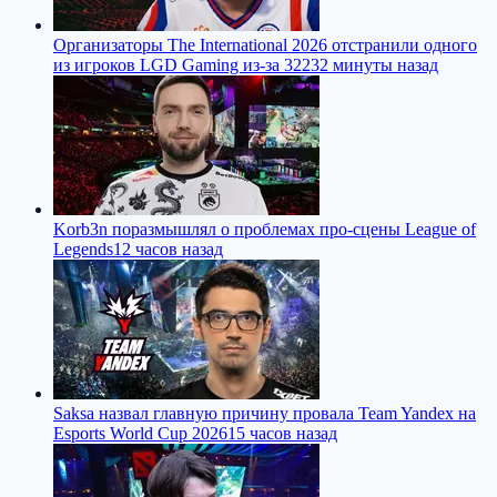
Организаторы The International 2026 отстранили одного
из игроков LGD Gaming из-за 322
32 минуты назад
Korb3n поразмышлял о проблемах про-сцены League of
Legends
12 часов назад
Saksa назвал главную причину провала Team Yandex на
Esports World Cup 2026
15 часов назад