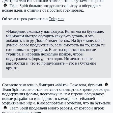
Дмитрий «
sh1ro
» Соколов заявил, что на буткемпе игроки
Team Spirit
больше погружаются в игру и обсуждают
новые идеи, в отличие от простых тренировок.
Об этом игрок рассказал в
Telegram
.
«Наверное, сколько у нас фокуса. Когда мы на буткемпе,
мы можем быстро обсудить какую-то деталь, и это
добавить в игру. Дома бывает не так. На буткемпе, как я
думаю, более продуктивно, если смотреть на то, когда ты
готовишься к турнирам. Если ты приезжаешь после
турнира, и играешь несколько праков, чтобы
поддерживать форму, – это одно. Но делать новые
разработки и что-то придумывать – это на буткемпе
круто».
Согласно заявлению Дмитрия «
sh1ro
» Соколова, буткемп
Team Spirit
сильно отличается от стандартных тренировок для
поддержания формы, поскольку на нем игроки обсуждают
новые разработки и внедряют в командных геймплей
эффективные идеи. Киберспортсмен отметил, что на буткемпе
Team Spirit
проделали много работы, от которой игрок
получил удовольствие.