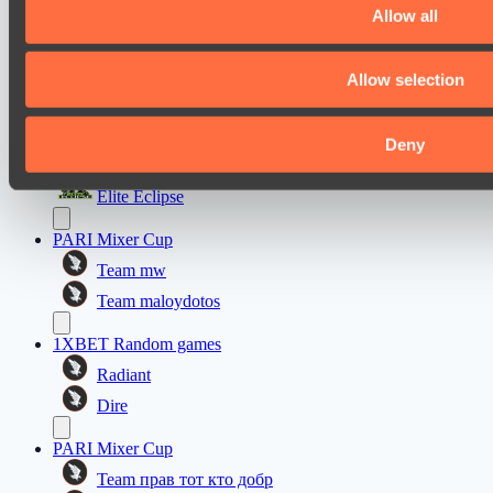
Allow all
PARI Mixer Cup
Team gabor40pr
Allow selection
Team Egoist
Ultras Dota Pro League 2025-2026 Season 57
Deny
Dominion
Elite Eclipse
PARI Mixer Cup
Team mw
Team maloydotos
1XBET Random games
Radiant
Dire
PARI Mixer Cup
Team прав тот кто добр