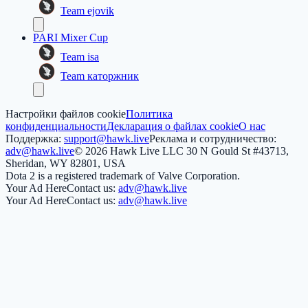
Team ejovik
PARI Mixer Cup
Team isa
Team каторжник
Настройки файлов cookie
Политика
конфиденциальности
Декларация о файлах cookie
О нас
Поддержка:
support@hawk.live
Реклама и сотрудничество:
adv@hawk.live
© 2026 Hawk Live LLC
30 N Gould St #43713,
Sheridan, WY 82801, USA
Dota 2 is a registered trademark of Valve Corporation.
Your Ad Here
Contact us:
adv@hawk.live
Your Ad Here
Contact us:
adv@hawk.live