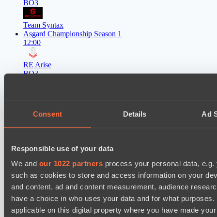
BO3
Team Syntax
Asgard Championship Season 1
12:00
RE Arise
BO3
Team Spirit Academy
EPL Masters I
15:00
Consent
Details
Ad S
Power Rangers
BO3
Responsible use of your data
We and
our 1022 partners
process your personal data, e.g.
Team Jenz
such as cookies to store and access information on your dev
Asgard Championship Season 1
15:00
and content, ad and content measurement, audience resear
have a choice in who uses your data and for what purposes. 
FTS
applicable on this digital property where you have made you
BO3