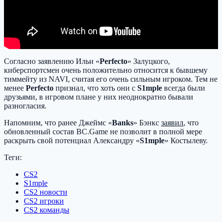
Согласно заявлению Ильи «
Perfecto
» Залуцкого,
киберспортсмен очень положительно относится к бывшему
тиммейту из NAVI, считая его очень сильным игроком. Тем не
менее
Perfecto
признал, что хоть они с
S1mple
всегда были
друзьями, в игровом плане у них неоднократно бывали
разногласия.
Напомним, что ранее Джеймс «
Banks
» Бэнкс
заявил
, что
обновленный состав BC.Game не позволит в полной мере
раскрыть свой потенциал Александру «
S1mple
» Костылеву.
Теги:
CS2
S1mple
CS2 новости
CS2 игроки
CS2 команды