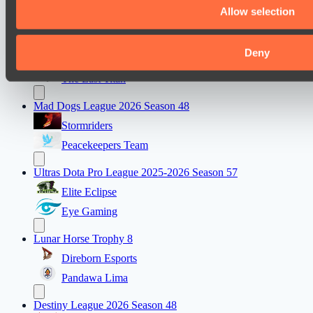
Allow selection
Wiser Warriors
Destiny League 2026 Season 48
Deny
LV United
The Last Titan
Mad Dogs League 2026 Season 48
Stormriders
Peacekeepers Team
Ultras Dota Pro League 2025-2026 Season 57
Elite Eclipse
Eye Gaming
Lunar Horse Trophy 8
Direborn Esports
Pandawa Lima
Destiny League 2026 Season 48