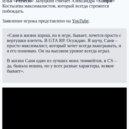
Илья «
Perfecto
» Залуцкий считает Александра «
S1mple
»
Костылева максималистом, который всегда стремится
побеждать.
Заявление игрока представлено на
YouTube
.
«Саня в жизни хорош, но в игре, бывает, хочется просто с
вертушки влететь. В GTA RP. Осуждаю. Я шучу, Саня –
просто максималист, который хочет всегда выигрывать, и
я его понимаю. Он на высоком уровне всегда играл.
В жизни Саня один из лучших моих тиммейтов, в CS –
да, бывала мошна, но у всех разные характеры, всякое
бывает».