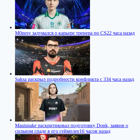
M0nesy задумался о карьере тренера по CS2
2 часа назад
Saksa раскрыл подробности конфликта с 33
4 часа назад
Mauisnake раскритиковал подготовку Donk, заявив о
сильном спаде в его геймплее
16 часов назад