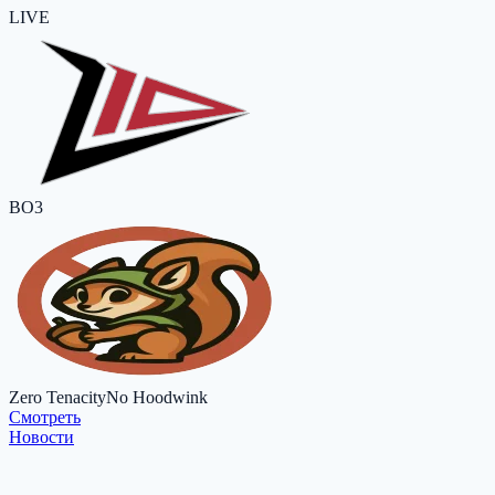
LIVE
BO3
Zero Tenacity
No Hoodwink
Cмотреть
Новости