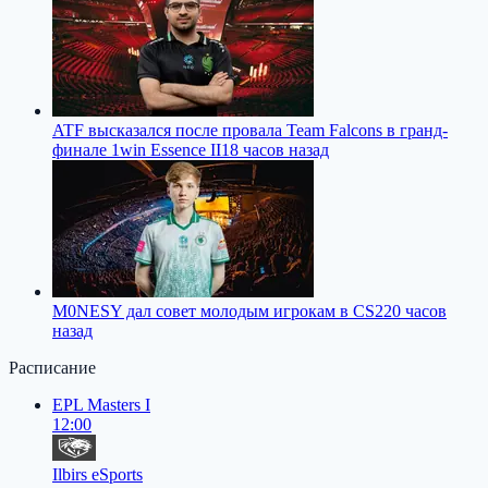
ATF высказался после провала Team Falcons в гранд-
финале 1win Essence II
18 часов назад
M0NESY дал совет молодым игрокам в CS2
20 часов
назад
Расписание
EPL Masters I
12:00
Ilbirs eSports