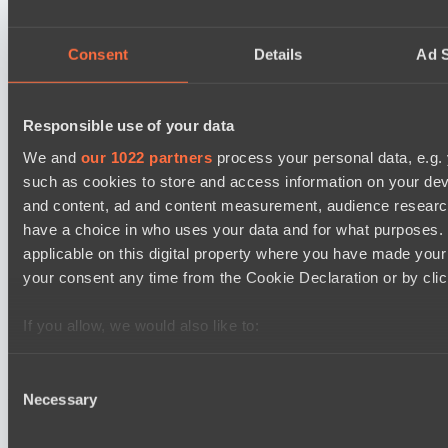
RE Arise
EPL Masters I
Consent
Details
Ad S
15:00
Yellow Submarine
Responsible use of your data
BO3
We and
our 1022 partners
process your personal data, e.g.
Level Up
such as cookies to store and access information on your dev
EPL Masters I
and content, ad and content measurement, audience resear
18:00
have a choice in who uses your data and for what purposes. 
applicable on this digital property where you have made you
Rune Eaters
BO3
your consent any time from the Cookie Declaration or by click
Natus Vincere
If you allow, we would also like to:
Collect information about your geographical location 
several meters
Consent
Последние результаты
Necessary
Identify your device by actively scanning it for specifi
Selection
показать
Find out more about how your personal data is processed an
Ultras Dota Pro League 2025-2026 Season 57