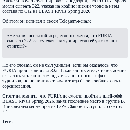
Алексей «OverDrive» Бирюков заподозрил, что FURIA Esports
могли сыграть 322, указав на крайне низкий уровень игры
состава по Cs2 на BLAST Rivals Spring 2026.
Об этом он написал в своем
Telegram
-канале.
«Не удивлюсь такой игре, если окажется, что FURIA
сыграла 322. Зачем ехать на турнир, если её уже тошнит
от игры?»
По его словам, он не был удивлен, если бы оказалось, что
FURIA проиграли из-за 322. Также он отметил, что возможно
сказалась усталость команды из-за плотного графика
турниров, но не понимает, зачем тогда было вообще ехать на
соревнования.
Стоит напомнить, что FURIA не смогли пройти в плей-офф
BLAST Rivals Spring 2026, заняв последнее место в группе B.
В последнем матче против FaZe Clan они уступил со счетом
2:1.
Теги: