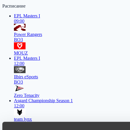
Расписание
EPL Masters I
09:00
Power Rangers
BO3
MOUZ
EPL Masters I
12:00
Ilbirs eSports
BO3
Zero Tenacity
Asgard Championship Season 1
12:00
team lynx
BO3