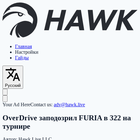
Главная
Настройки
Гайды
Русский
Your Ad Here
Contact us:
adv@hawk.live
OverDrive заподозрил FURIA в 322 на
турнире
Автор:
Hawk Live LLC