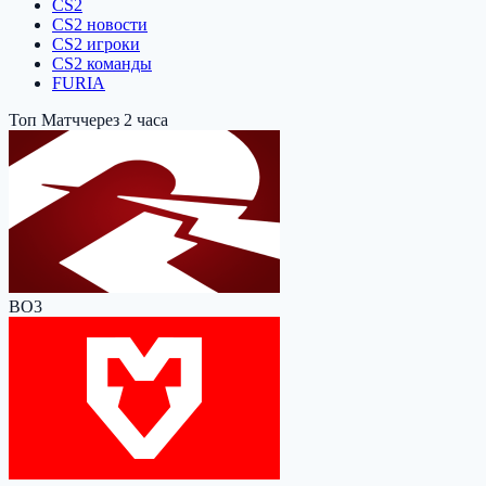
CS2
CS2 новости
CS2 игроки
CS2 команды
FURIA
Топ Матч
через 2 часа
BO3