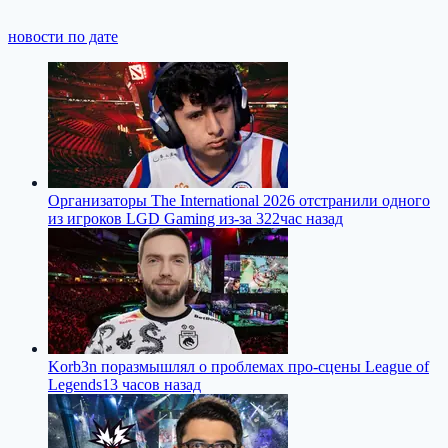
новости по дате
Организаторы The International 2026 отстранили одного
из игроков LGD Gaming из-за 322
час назад
Korb3n поразмышлял о проблемах про-сцены League of
Legends
13 часов назад