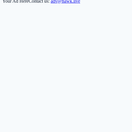
Your Ad Here
Contact us:
adv@hawk.live