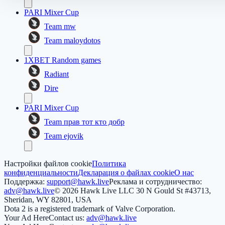
PARI Mixer Cup
Team mw
Team maloydotos
1XBET Random games
Radiant
Dire
PARI Mixer Cup
Team прав тот кто добр
Team ejovik
Настройки файлов cookie
Политика
конфиденциальности
Декларация о файлах cookie
О нас
Поддержка:
support@hawk.live
Реклама и сотрудничество:
adv@hawk.live
© 2026 Hawk Live LLC
30 N Gould St #43713,
Sheridan, WY 82801, USA
Dota 2 is a registered trademark of Valve Corporation.
Your Ad Here
Contact us:
adv@hawk.live