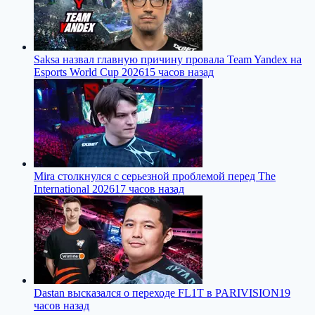
Saksa назвал главную причину провала Team Yandex на
Esports World Cup 2026
15 часов назад
Mira столкнулся с серьезной проблемой перед The
International 2026
17 часов назад
Dastan высказался о переходе FL1T в PARIVISION
19
часов назад