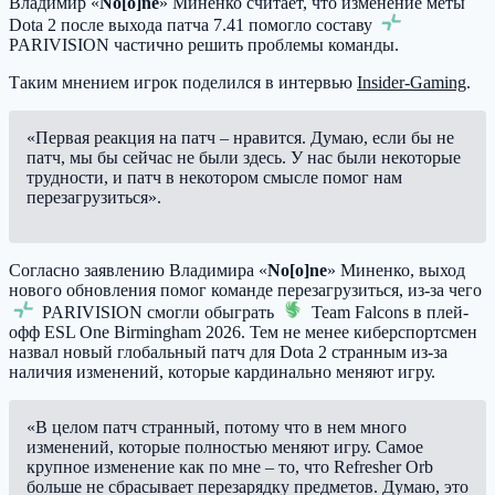
Владимир «
No[o]ne
» Миненко считает, что изменение меты
Dota 2 после выхода патча 7.41 помогло составу
PARIVISION
частично решить проблемы команды.
Таким мнением игрок поделился в интервью
Insider-Gaming
.
«Первая реакция на патч – нравится. Думаю, если бы не
патч, мы бы сейчас не были здесь. У нас были некоторые
трудности, и патч в некотором смысле помог нам
перезагрузиться».
Согласно заявлению Владимира «
No[o]ne
» Миненко, выход
нового обновления помог команде перезагрузиться, из-за чего
PARIVISION
смогли обыграть
Team Falcons
в плей-
офф ESL One Birmingham 2026. Тем не менее киберспортсмен
назвал новый глобальный патч для Dota 2 странным из-за
наличия изменений, которые кардинально меняют игру.
«В целом патч странный, потому что в нем много
изменений, которые полностью меняют игру. Самое
крупное изменение как по мне – то, что Refresher Orb
больше не сбрасывает перезарядку предметов. Думаю, это