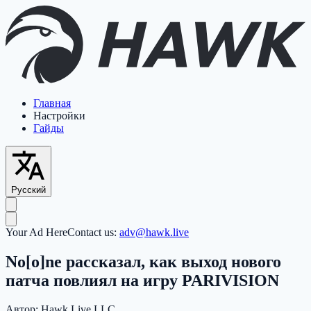
Главная
Настройки
Гайды
Русский
Your Ad Here
Contact us:
adv@hawk.live
No[o]ne рассказал, как выход нового
патча повлиял на игру PARIVISION
Автор:
Hawk Live LLC