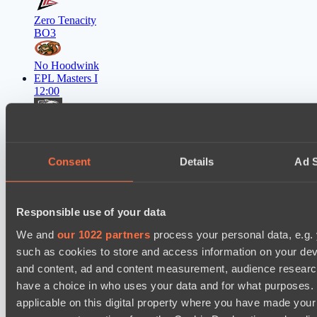
Zero Tenacity
BO3
No Hoodwink
EPL Masters I
12:00
Ilbirs eSports
BO3
Consent
Details
Ad S
Team Syntax
Asgard Championship Season 1
12:00
Responsible use of your data
RE Arise
We and
our 1022 partners
process your personal data, e.g.
BO3
such as cookies to store and access information on your dev
and content, ad and content measurement, audience resear
Team Spirit Academy
have a choice in who uses your data and for what purposes. 
EPL Masters I
15:00
applicable on this digital property where you have made you