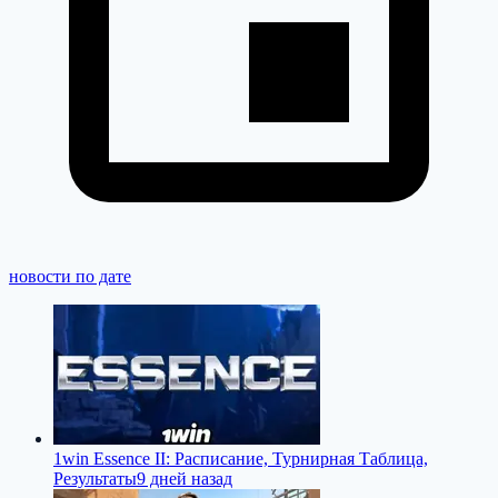
новости по дате
1win Essence II: Расписание, Турнирная Таблица,
Результаты
9 дней назад