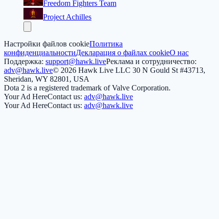
Freedom Fighters Team
Project Achilles
Настройки файлов cookie
Политика
конфиденциальности
Декларация о файлах cookie
О нас
Поддержка:
support@hawk.live
Реклама и сотрудничество:
adv@hawk.live
© 2026 Hawk Live LLC
30 N Gould St #43713,
Sheridan, WY 82801, USA
Dota 2 is a registered trademark of Valve Corporation.
Your Ad Here
Contact us:
adv@hawk.live
Your Ad Here
Contact us:
adv@hawk.live