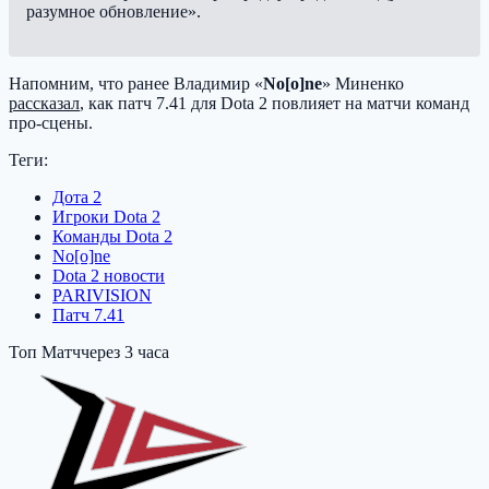
разумное обновление».
Напомним, что ранее Владимир «
No[o]ne
» Миненко
рассказал
, как патч 7.41 для Dota 2 повлияет на матчи команд
про-сцены.
Теги:
Дота 2
Игроки Dota 2
Команды Dota 2
No[o]ne
Dota 2 новости
PARIVISION
Патч 7.41
Топ Матч
через 3 часа