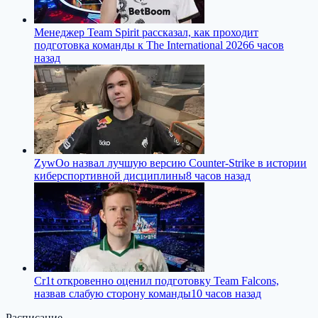
Менеджер Team Spirit рассказал, как проходит
подготовка команды к The International 2026
6 часов
назад
ZywOo назвал лучшую версию Counter-Strike в истории
киберспортивной дисциплины
8 часов назад
Cr1t откровенно оценил подготовку Team Falcons,
назвав слабую сторону команды
10 часов назад
Расписание