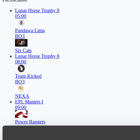
Lunar Horse Trophy 8
05:00
Pandawa Lima
BO3
Six Cats
Lunar Horse Trophy 8
08:00
Team Kicked
BO3
NEXA
EPL Masters I
09:00
Power Rangers
BO3