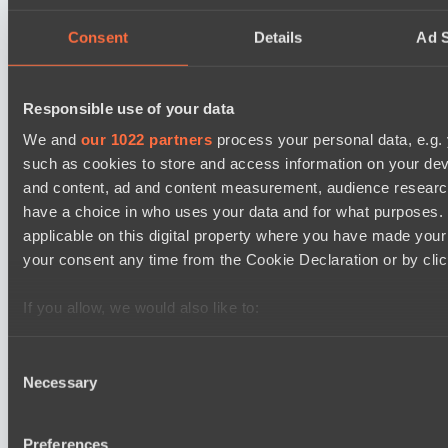
Team Syntax
Asgard Championship Season 1
Consent
Details
Ad S
09:00
Ilbirs eSports
BO3
Responsible use of your data
We and
our 1022 partners
process your personal data, e.g.
No Hoodwink
such as cookies to store and access information on your dev
EPL Masters I
and content, ad and content measurement, audience resear
15:00
have a choice in who uses your data and for what purposes. 
Ilbirs eSports
applicable on this digital property where you have made you
BO3
your consent any time from the Cookie Declaration or by click
Team Jenz
If you allow, we would also like to:
Collect information about your geographical location 
several meters
Consent
Последние результаты
Necessary
Identify your device by actively scanning it for specifi
Selection
показать
Find out more about how your personal data is processed an
Ultras Dota Pro League 2025-2026 Season 57
section
.
Preferences