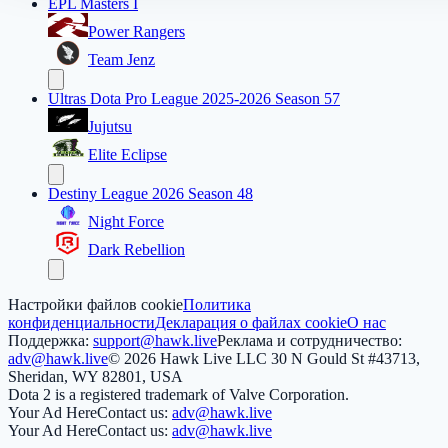
EPL Masters I
Power Rangers
Team Jenz
Ultras Dota Pro League 2025-2026 Season 57
Jujutsu
Elite Eclipse
Destiny League 2026 Season 48
Night Force
Dark Rebellion
Настройки файлов cookie
Политика
конфиденциальности
Декларация о файлах cookie
О нас
Поддержка:
support@hawk.live
Реклама и сотрудничество:
adv@hawk.live
© 2026 Hawk Live LLC
30 N Gould St #43713,
Sheridan, WY 82801, USA
Dota 2 is a registered trademark of Valve Corporation.
Your Ad Here
Contact us:
adv@hawk.live
Your Ad Here
Contact us:
adv@hawk.live