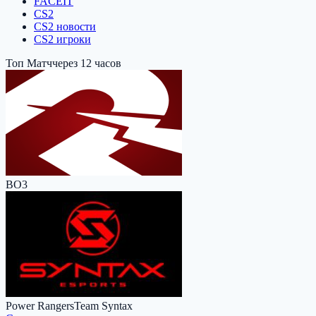
FACEIT
CS2
CS2 новости
CS2 игроки
Топ Матч
через 12 часов
BO3
Power Rangers
Team Syntax