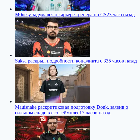
M0nesy задумался о карьере тренера по CS2
3 часа назад
Saksa раскрыл подробности конфликта с 33
5 часов назад
Mauisnake раскритиковал подготовку Donk, заявив о
сильном спаде в его геймплее
17 часов назад