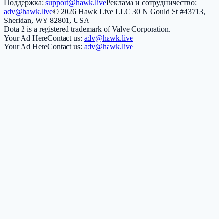
Поддержка:
support@hawk.live
Реклама и сотрудничество:
adv@hawk.live
© 2026 Hawk Live LLC
30 N Gould St #43713,
Sheridan, WY 82801, USA
Dota 2 is a registered trademark of Valve Corporation.
Your Ad Here
Contact us:
adv@hawk.live
Your Ad Here
Contact us:
adv@hawk.live