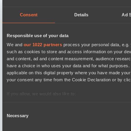
15:00
Consent
Details
Ad S
Power Rangers
BO3
Team Jenz
Responsible use of your data
Asgard Championship Season 1
We and
our 1022 partners
process your personal data, e.g.
15:00
such as cookies to store and access information on your dev
and content, ad and content measurement, audience resear
FTS
BO3
have a choice in who uses your data and for what purposes. 
applicable on this digital property where you have made you
Level Up
your consent any time from the Cookie Declaration or by click
EPL Masters I
18:00
If you allow, we would also like to:
Team Jenz
Collect information about your geographical location 
BO3
several meters
Consent
Necessary
Identify your device by actively scanning it for specifi
Selection
Nemiga Gaming
Find out more about how your personal data is processed an
section
.