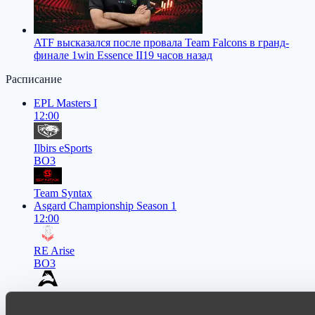
ATF высказался после провала Team Falcons в гранд-
финале 1win Essence II
19 часов назад
Расписание
EPL Masters I
12:00
Ilbirs eSports
BO3
Team Syntax
Asgard Championship Season 1
12:00
RE Arise
BO3
Team Spirit Academy
EPL Masters I