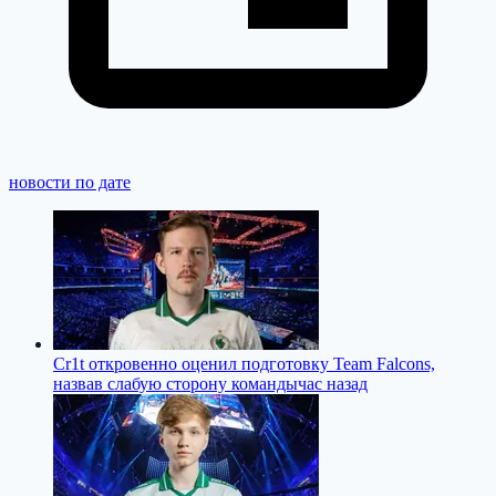
новости по дате
Cr1t откровенно оценил подготовку Team Falcons,
назвав слабую сторону команды
час назад