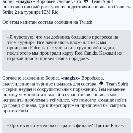
Борис «
magixx
» Воробьев считает, что
Team Spirit
показали сильный рост уровня подготовки состава по Counter-
Strike 2 на турнире IEM Rio.
Об этом капитан состава сообщил на
Twitch
.
«Я чувствую, что мы добились большого прогресса на
этом турнире. Все начиналось плохо для нас: мы
проиграли Falcons, нас унизили в групповой стадии,
после этого мы проиграли карту Red Canids. Каждый из
игроков просто привел себя в порядок».
Согласно заявлению Бориса «
magixx
» Воробьева,
выступление на турнире началось для состава
Team Spirit
с серии неудач и сокрушительных поражений. Тем не менее
по ходу чемпионата каждый из участников состава смог
исправить проблемы в геймплее, что помогло команде пойти
до гранд-финала, где киберспортсмен предпочел бы сыграть
против Furia.
«Против кого хотел бы сыграть в финале? Против Furia».