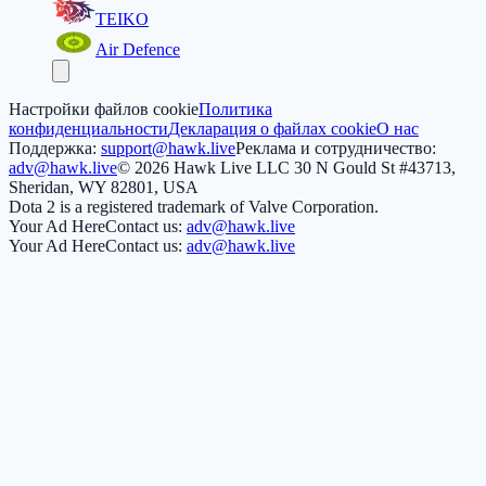
TEIKO
Air Defence
Настройки файлов cookie
Политика
конфиденциальности
Декларация о файлах cookie
О нас
Поддержка:
support@hawk.live
Реклама и сотрудничество:
adv@hawk.live
© 2026 Hawk Live LLC
30 N Gould St #43713,
Sheridan, WY 82801, USA
Dota 2 is a registered trademark of Valve Corporation.
Your Ad Here
Contact us:
adv@hawk.live
Your Ad Here
Contact us:
adv@hawk.live