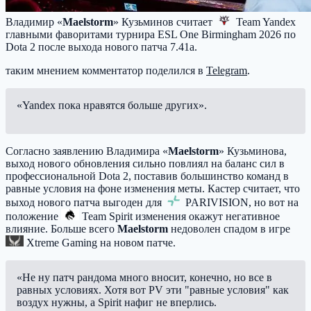
Владимир «
Maelstorm
» Кузьминов считает
Team Yandex
главными фаворитами турнира ESL One Birmingham 2026 по
Dota 2 после выхода нового патча 7.41a.
таким мнением комментатор поделился в
Telegram
.
«Yandex пока нравятся больше других».
Согласно заявлению Владимира «
Maelstorm
» Кузьминова,
выход нового обновления сильно повлиял на баланс сил в
профессиональной Dota 2, поставив большинство команд в
равные условия на фоне изменения меты. Кастер считает, что
выход нового патча выгоден для
PARIVISION
, но вот на
положение
Team Spirit
изменения окажут негативное
влияние. Больше всего
Maelstorm
недоволен спадом в игре
Xtreme Gaming
на новом патче.
«Не ну патч рандома много вносит, конечно, но все в
равных условиях. Хотя вот PV эти "равные условия" как
воздух нужны, а Spirit нафиг не вперлись.