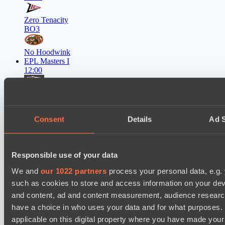
Zero Tenacity
BO3
No Hoodwink
EPL Masters I
12:00
Ilbirs eSports
BO3
Consent
Details
Ad S
Team Syntax
EPL Masters I
15:00
Responsible use of your data
Power Rangers
We and
our 1022 partners
process your personal data, e.g.
BO3
such as cookies to store and access information on your dev
and content, ad and content measurement, audience resear
Team Jenz
have a choice in who uses your data and for what purposes. 
EPL Masters I
18:00
applicable on this digital property where you have made you