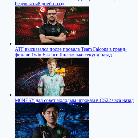
Результаты
8 дней назад
ATF высказался после провала Team Falcons в гранд-
финале 1win Essence II
несколько секунд назад
M0NESY дал совет молодым игрокам в CS2
2 часа назад