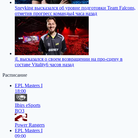
Sneyking высказался об уровне подготовки Team Falcons,
отметив прогресс команды
4 часа назад
jL высказался о своем возвращении на про-сцену в
составе Vitality
6 часов назад
Расписание
EPL Masters I
18:00
Ilbirs eSports
BO3
Power Rangers
EPL Masters I
09:00