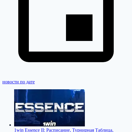
новости по дате
1win Essence II: Расписание, Турнирная Таблица,