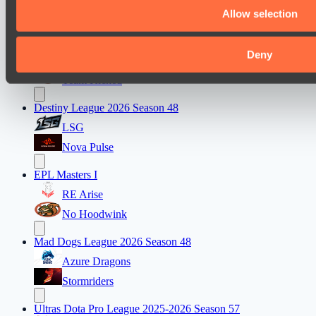
Allow selection
Jujutsu
Lunar Horse Trophy 8
Deny
Mentality Monsters
Team Kicked
Destiny League 2026 Season 48
LSG
Nova Pulse
EPL Masters I
RE Arise
No Hoodwink
Mad Dogs League 2026 Season 48
Azure Dragons
Stormriders
Ultras Dota Pro League 2025-2026 Season 57