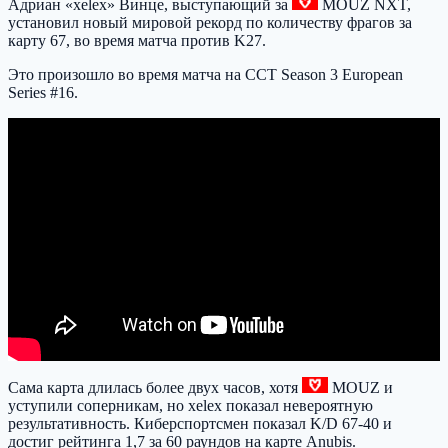
Адриан «xelex» Винце, выступающий за
MOUZ
NXT,
установил новый мировой рекорд по количеству фрагов за
карту 67, во время матча против K27.
Это произошло во время матча на CCT Season 3 European
Series #16.
Сама карта длилась более двух часов, хотя
MOUZ
и
уступили соперникам, но xelex показал невероятную
результативность. Киберспортсмен показал K/D 67-40 и
достиг рейтинга 1,7 за 60 раундов на карте Anubis.