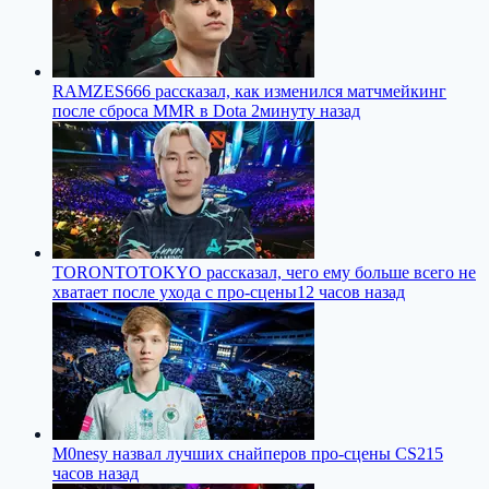
RAMZES666 рассказал, как изменился матчмейкинг
после сброса MMR в Dota 2
минуту назад
TORONTOTOKYO рассказал, чего ему больше всего не
хватает после ухода с про-сцены
12 часов назад
M0nesy назвал лучших снайперов про-сцены CS2
15
часов назад