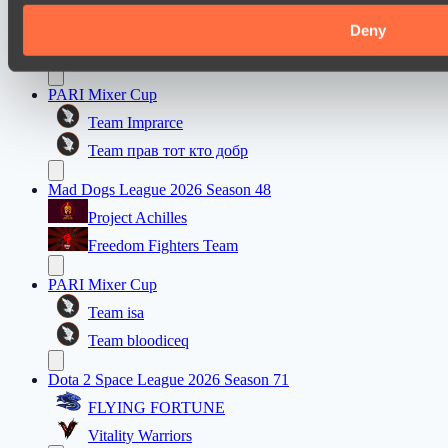
ZEUS THUNDER GOD
Deny
Night Vision
PARI Mixer Cup
Team Imprarce
Team прав тот кто добр
Mad Dogs League 2026 Season 48
Project Achilles
Freedom Fighters Team
PARI Mixer Cup
Team isa
Team bloodiceq
Dota 2 Space League 2026 Season 71
FLYING FORTUNE
Vitality Warriors