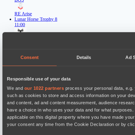
RE Arise
Lunar Horse Trophy 8
11:00
Mentality Monsters
BO3
Consent
Details
Ad S
Team Kicked
EPL Masters I
12:00
Responsible use of your data
RE Arise
BO3
We and
our 1022 partners
process your personal data, e.g.
such as cookies to store and access information on your dev
No Hoodwink
and content, ad and content measurement, audience resear
EPL Masters I
have a choice in who uses your data and for what purposes. 
15:00
applicable on this digital property where you have made you
your consent any time from the Cookie Declaration or by click
No Hoodwink
BO3