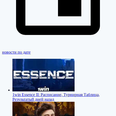
новости по дате
1win Essence II: Расписание, Турнирная Таблица,
Результаты
8 дней назад