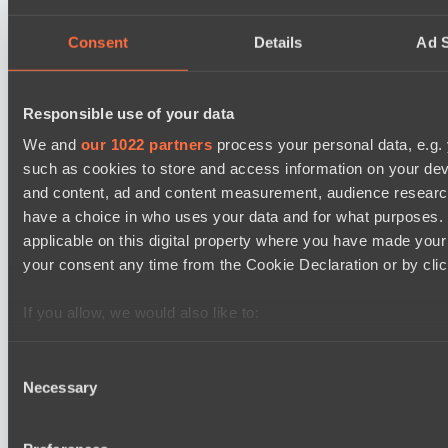
Consent
Details
Ad S
Team Spirit Academy
BO3
Level Up
Responsible use of your data
EPL Masters I
We and
our 1022 partners
process your personal data, e.g.
18:00
such as cookies to store and access information on your dev
Natus Vincere
and content, ad and content measurement, audience resear
BO3
have a choice in who uses your data and for what purposes. 
applicable on this digital property where you have made you
Zero Tenacity
your consent any time from the Cookie Declaration or by click
Asgard Championship Season 1
18:00
If you allow, we would also like to:
RE Arise
Collect information about your geographical location 
BO3
several meters
Consent
Necessary
Identify your device by actively scanning it for specifi
Selection
Ilbirs eSports
Find out more about how your personal data is processed an
section
.