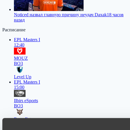
Noticed назвал главную причину неудач Daxak
18 часов
назад
Расписание
EPL Masters I
12:40
MOUZ
BO3
Level Up
EPL Masters I
15:00
Ilbirs eSports
BO3
Rune Eaters
Asgard Championship Season 1
15:00