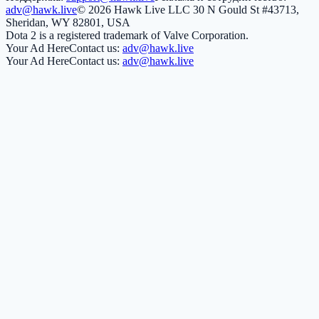
adv@hawk.live
© 2026 Hawk Live LLC
30 N Gould St #43713,
Sheridan, WY 82801, USA
Dota 2 is a registered trademark of Valve Corporation.
Your Ad Here
Contact us:
adv@hawk.live
Your Ad Here
Contact us:
adv@hawk.live