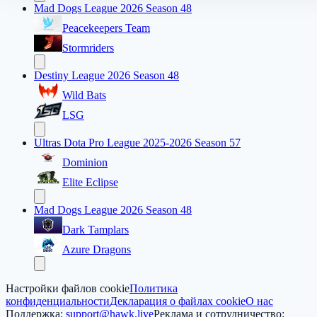
Mad Dogs League 2026 Season 48
Peacekeepers Team
Stormriders
Destiny League 2026 Season 48
Wild Bats
LSG
Ultras Dota Pro League 2025-2026 Season 57
Dominion
Elite Eclipse
Mad Dogs League 2026 Season 48
Dark Tamplars
Azure Dragons
Настройки файлов cookie
Политика
конфиденциальности
Декларация о файлах cookie
О нас
Поддержка:
support@hawk.live
Реклама и сотрудничество: