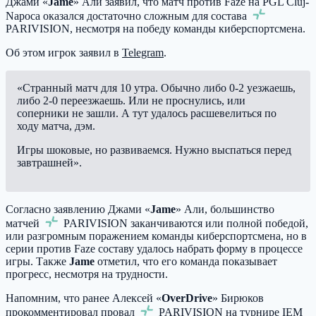
Джами «
Jame
» Али заявил, что матч против Faze на PGL Cluj-
Napoca оказался достаточно сложным для состава
PARIVISION
, несмотря на победу команды киберспортсмена.
Об этом игрок заявил в
Telegram
.
«Странный матч для 10 утра. Обычно либо 0-2 уезжаешь,
либо 2-0 переезжаешь. Или не проснулись, или
соперники не зашли. А тут удалось расшевелиться по
ходу матча, дэм.
Игры шоковые, но развиваемся. Нужно выспаться перед
завтрашней».
Согласно заявлению Джами «
Jame
» Али, большинство
матчей
PARIVISION
заканчиваются или полной победой,
или разгромным поражением команды киберспортсмена, но в
серии против Faze составу удалось набрать форму в процессе
игры. Также
Jame
отметил, что его команда показывает
прогресс, несмотря на трудности.
Напомним, что ранее Алексей «
OverDrive
» Бирюков
прокомментировал
провал
PARIVISION
на турнире IEM