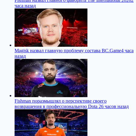
Fishman назвал главного фаворита The International 2026
2
часа назад
Magisk назвал главную проблему состава BC.Game
4 часа
назад
Fishman поразмышлял о перспективе своего
возвращения в профессиональную Dota 2
6 часов назад