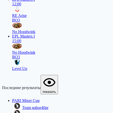
12:00
RE Arise
BO3
No Hoodwink
EPL Masters I
15:00
No Hoodwink
BO3
Level Up
Последние результаты
показать
PARI Mixer Cup
Team gabor40pr