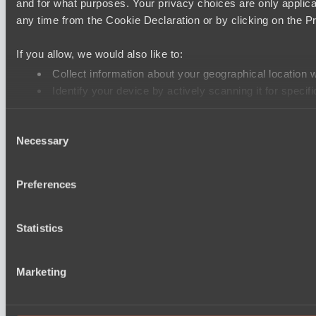
and for what purposes. Your privacy choices are only applic
any time from the Cookie Declaration or by clicking on the Pr
If you allow, we would also like to:
Collect information about your geographical location 
Identify your device by actively scanning it for specifi
Find out more about how your personal data is processed an
Consent
Necessary
Selection
We use cookies to personalise content and ads, to provide soc
our social media, advertising and analytics partners who may 
their services.
Preferences
Statistics
Marketing