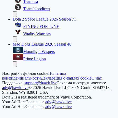
Team isa
Team bloodiceq
Dota 2 Space League 2026 Season 71
FLYING FORTUNE
Vitality Warriors
Mad Dogs League 2026 Season 48
Moonlight Wispers
Prime Legion
Настройки файлов cookie
Политика
конфиденциальности
Декларация о файлах cookie
О нас
Поддержка:
support@hawk.live
Реклама и сотрудничество:
adv@hawk.live
© 2026 Hawk Live LLC
30 N Gould St #43713,
Sheridan, WY 82801, USA
Dota 2 is a registered trademark of Valve Corporation.
Your Ad Here
Contact us:
adv@hawk.live
Your Ad Here
Contact us:
adv@hawk.live