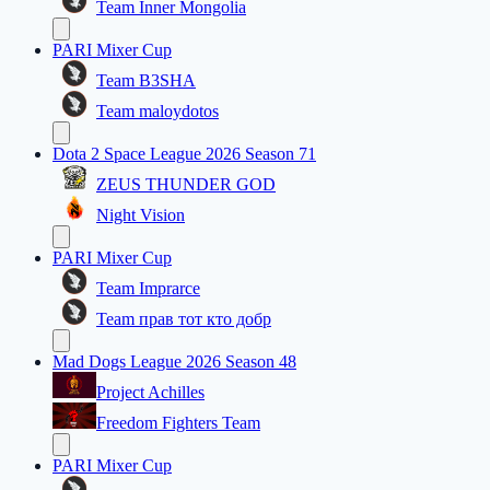
Team Inner Mongolia
PARI Mixer Cup
Team B3SHA
Team maloydotos
Dota 2 Space League 2026 Season 71
ZEUS THUNDER GOD
Night Vision
PARI Mixer Cup
Team Imprarce
Team прав тот кто добр
Mad Dogs League 2026 Season 48
Project Achilles
Freedom Fighters Team
PARI Mixer Cup