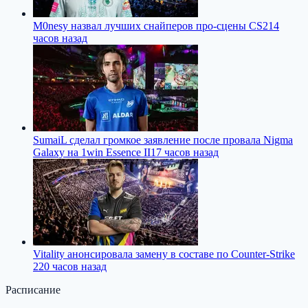
M0nesy назвал лучших снайперов про-сцены CS2
14
часов назад
SumaiL сделал громкое заявление после провала Nigma
Galaxy на 1win Essence II
17 часов назад
Vitality анонсировала замену в составе по Counter-Strike
2
20 часов назад
Расписание