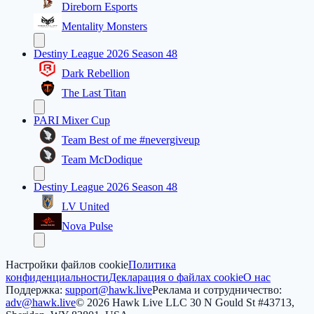
Direborn Esports
Mentality Monsters
Destiny League 2026 Season 48
Dark Rebellion
The Last Titan
PARI Mixer Cup
Team Best of me #nevergiveup
Team McDodique
Destiny League 2026 Season 48
LV United
Nova Pulse
Настройки файлов cookie
Политика
конфиденциальности
Декларация о файлах cookie
О нас
Поддержка:
support@hawk.live
Реклама и сотрудничество:
adv@hawk.live
© 2026 Hawk Live LLC
30 N Gould St #43713,