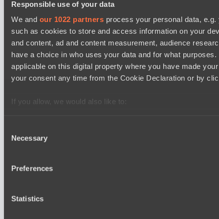
Responsible use of your data
Ilbirs eSports
BO3
We and
our 1022 partners
process your personal data, e.g.
such as cookies to store and access information on your dev
Rune Eaters
and content, ad and content measurement, audience resear
Asgard Championship Season 1
have a choice in who uses your data and for what purposes. 
15:00
applicable on this digital property where you have made you
your consent any time from the Cookie Declaration or by click
Team Spirit Academy
BO3
If you allow, we would also like to:
Level Up
Collect information about your geographical location 
EPL Masters I
several meters
18:00
Consent
Necessary
Identify your device by actively scanning it for specifi
Selection
Natus Vincere
Find out more about how your personal data is processed an
BO3
section
.
Preferences
Zero Tenacity
We use cookies to personalise content and ads, to provide s
Statistics
our traffic. We also share information about your use of our s
and analytics partners who may combine it with other informa
Последние результаты