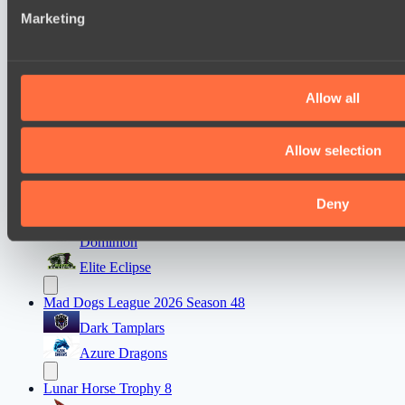
that they’ve collected from your use of their services.
показать
Marketing
Mad Dogs League 2026 Season 48
Peacekeepers Team
Stormriders
Allow all
Destiny League 2026 Season 48
Allow selection
Wild Bats
LSG
Deny
Ultras Dota Pro League 2025-2026 Season 57
Dominion
Elite Eclipse
Mad Dogs League 2026 Season 48
Dark Tamplars
Azure Dragons
Lunar Horse Trophy 8