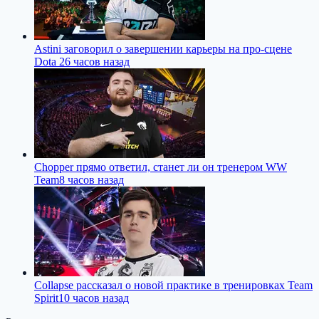
Astini заговорил о завершении карьеры на про-сцене
Dota 2
6 часов назад
Chopper прямо ответил, станет ли он тренером WW
Team
8 часов назад
Collapse рассказал о новой практике в тренировках Team
Spirit
10 часов назад