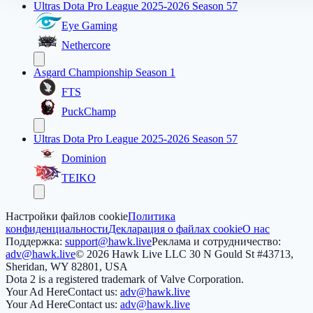
Ultras Dota Pro League 2025-2026 Season 57
Eye Gaming
Nethercore
Asgard Championship Season 1
FTS
PuckChamp
Ultras Dota Pro League 2025-2026 Season 57
Dominion
TEIKO
Настройки файлов cookie
Политика
конфиденциальности
Декларация о файлах cookie
О нас
Поддержка:
support@hawk.live
Реклама и сотрудничество:
adv@hawk.live
© 2026 Hawk Live LLC
30 N Gould St #43713,
Sheridan, WY 82801, USA
Dota 2 is a registered trademark of Valve Corporation.
Your Ad Here
Contact us:
adv@hawk.live
Your Ad Here
Contact us:
adv@hawk.live