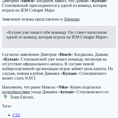
Дмитрий «
Hooch
» Богданов заявил, что Дамьян «
Kyxsan
»
Стоилковский присоединится к одной из команд, которая
играла на IEM Cologne Major.
Заявление игрока представлено в
Telegram
.
«Kyxsan уже нашел себе команду. Он станет капитаном
одной из команд, которая играла на IEM Cologne Major».
Согласно заявлению Дмитрия «
Hooch
» Богданова, Дамьян
«
Kyxsan
» Стоилковский уже нашел команду, несмотря на
отсутствие официального анонса. В составе новой
киберспортивной организации игрок займет роль капита. По
слухам, новым клубом Дамьяна «
Kyxsan
» Стоилковского
может стать NAVI.
Напомним, что ранее Никола «
Niko
» Ковач поделился
подробностями
ухода Дамьяна «
kyxsan
» Стоилковского из
Team Falcons
.
Теги:
CS2