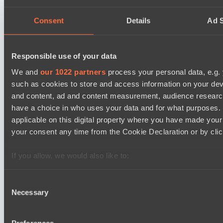
Yellow Submarine
EPL Masters I
Consent
Details
Ad S
12:00
MOUZ
BO3
Responsible use of your data
We and
our 1022 partners
process your personal data, e.g.
Level Up
such as cookies to store and access information on your dev
EPL Masters I
and content, ad and content measurement, audience resear
15:00
have a choice in who uses your data and for what purposes. 
Ilbirs eSports
applicable on this digital property where you have made you
BO3
your consent any time from the Cookie Declaration or by click
Rune Eaters
If you allow, we would also like to:
Collect information about your geographical location 
several meters
Consent
Последние результаты
Necessary
Identify your device by actively scanning it for specifi
Selection
показать
Find out more about how your personal data is processed an
EPL Masters I
section
.