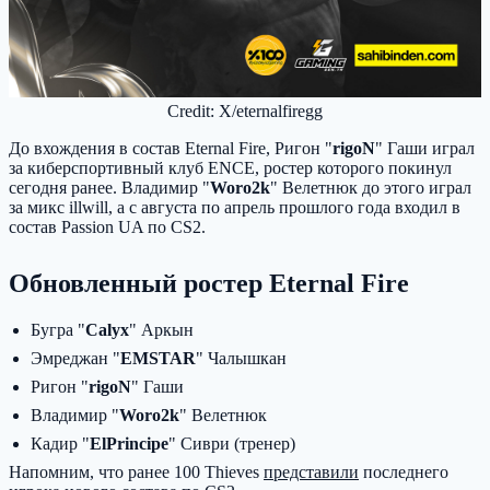
Credit: X/eternalfiregg
До вхождения в состав Eternal Fire, Ригон "
rigoN
" Гаши играл
за киберспортивный клуб ENCE, ростер которого покинул
сегодня ранее. Владимир "⁠
Woro2k
" Велетнюк до этого играл
за микс illwill, а с августа по апрель прошлого года входил в
состав Passion UA по CS2.
Обновленный ростер Eternal Fire
Бугра "
Calyx
" Аркын
Эмреджан "
EMSTAR
" Чалышкан
Ригон "
rigoN
" Гаши
Владимир "⁠
Woro2k
" Велетнюк
Кадир "
ElPrincipe
" Сиври (тренер)
Напомним, что ранее 100 Thieves
представили
последнего