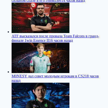
сильном спаде в его геймплее
14 часов назад
ATF высказался после провала Team Falcons в гранд-
финале 1win Essence II
16 часов назад
M0NESY дал совет молодым игрокам в CS2
18 часов
назад