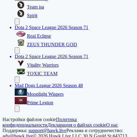
Team isa
Spirit
Dota 2 Space League 2026 Season 71
Real Eclipse
ZEUS THUNDER GOD
Dota 2 Space League 2026 Season 71
Vitality Warriors
TOXIC TEAM
Mad Dogs League 2026 Season 48
Moonlight Wispers
Prime Legion
Настройки файлов cookie
Политика
конфиденциальности
Декларация о файлах cookie
О нас
Поддержка:
support@hawk.live
Реклама и сотрудничество:
adv@hawk.live
© 2026 Hawk Live LLC
30 N Gould St #43713,