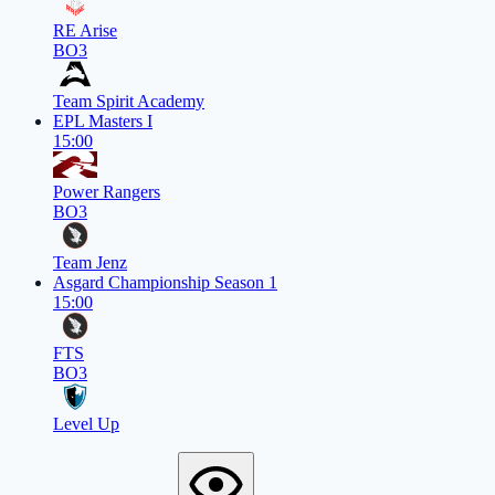
RE Arise
BO3
Team Spirit Academy
EPL Masters I
15:00
Power Rangers
BO3
Team Jenz
Asgard Championship Season 1
15:00
FTS
BO3
Level Up