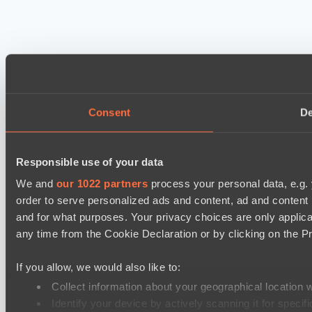
Consent
De
Responsible use of your data
We and
our 1022 partners
process your personal data, e.g.
order to serve personalized ads and content, ad and conten
and for what purposes. Your privacy choices are only applic
any time from the Cookie Declaration or by clicking on the Pr
If you allow, we would also like to:
Collect information about your geographical location 
Identify your device by actively scanning it for specifi