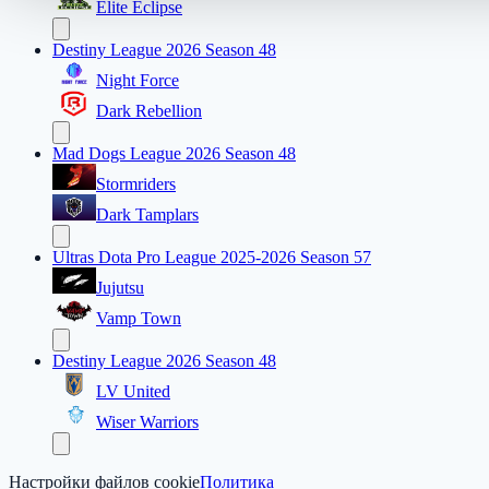
Elite Eclipse
Destiny League 2026 Season 48
Night Force
Dark Rebellion
Mad Dogs League 2026 Season 48
Stormriders
Dark Tamplars
Ultras Dota Pro League 2025-2026 Season 57
Jujutsu
Vamp Town
Destiny League 2026 Season 48
LV United
Wiser Warriors
Настройки файлов cookie
Политика