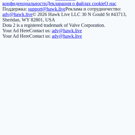
конфиденциальности
Декларация о файлах cookie
О нас
Поддержка:
support@hawk.live
Реклама и сотрудничество:
adv@hawk.live
© 2026 Hawk Live LLC
30 N Gould St #43713,
Sheridan, WY 82801, USA
Dota 2 is a registered trademark of Valve Corporation.
Your Ad Here
Contact us:
adv@hawk.live
Your Ad Here
Contact us:
adv@hawk.live