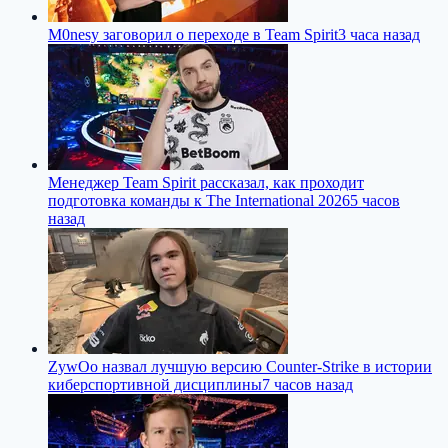
M0nesy заговорил о переходе в Team Spirit
3 часа назад
Менеджер Team Spirit рассказал, как проходит
подготовка команды к The International 2026
5 часов
назад
ZywOo назвал лучшую версию Counter-Strike в истории
киберспортивной дисциплины
7 часов назад