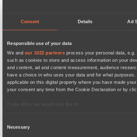
Lunar Horse Trophy 8
08:00
Consent
Details
Ad S
Team Kicked
BO3
Responsible use of your data
NEXA
EPL Masters I
We and
our 1022 partners
process your personal data, e.g.
09:00
such as cookies to store and access information on your dev
and content, ad and content measurement, audience resear
Power Rangers
BO3
have a choice in who uses your data and for what purposes. 
applicable on this digital property where you have made you
Team Syntax
your consent any time from the Cookie Declaration or by click
Asgard Championship Season 1
09:00
If you allow, we would also like to:
Collect information about your geographical location 
Ilbirs eSports
BO3
several meters
Consent
Necessary
Identify your device by actively scanning it for specifi
Selection
No Hoodwink
Find out more about how your personal data is processed an