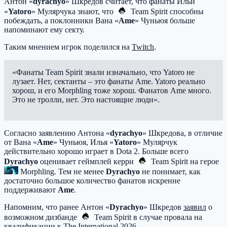
Антон «
dyrachyo
» Шкредов считает, что фанаты Ильи
«
Yatoro
» Мулярчука знают, что
Team Spirit
способны
побеждать, а поклонники Вана «
Ame
» Чуньюя больше
напоминают ему секту.
Таким мнением игрок поделился на
Twitch
.
«Фанаты Team Spirit знали изначально, что Yatoro не
лузает. Нет, сектанты – это фанаты Ame. Yatoro реально
хорош, и его Morphling тоже хорош. Фанатов Ame много.
Это не тролли, нет. Это настоящие люди».
Согласно заявлению Антона «
dyrachyo
» Шкредова, в отличие
от Вана «
Ame
» Чуньюя, Илья «
Yatoro
» Мулярчук
действительно хорошо играет в Dota 2. Больше всего
Dyrachyo
оценивает геймплей керри
Team Spirit
на герое
Morphling
. Тем не менее
Dyrachyo
не понимает, как
достаточно большое количество фанатов искренне
поддерживают
Ame
.
Напомним, что ранее Антон «
Dyrachyo
» Шкредов
заявил
о
возможном дизбанде
Team Spirit
в случае провала на
квалификации к The International 2026.