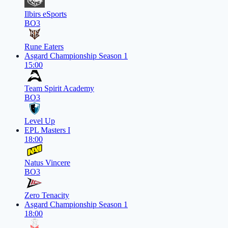
Ilbirs eSports
BO3
Rune Eaters
Asgard Championship Season 1
15:00
Team Spirit Academy
BO3
Level Up
EPL Masters I
18:00
Natus Vincere
BO3
Zero Tenacity
Asgard Championship Season 1
18:00