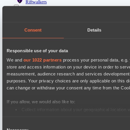
Riftwalkers
Ultras Dota Pro League 2025-2026 Season 57
Dominion
Eye Gaming
Consent
Details
Mad Dogs League 2026 Season 48
Peacekeepers Team
Responsible use of your data
Stormriders
We and
our 1022 partners
process your personal data, e.g.
store and access information on your device in order to ser
Destiny League 2026 Season 48
measurement, audience research and services development. 
Wild Bats
purposes. Your privacy choices are only applicable on this 
LSG
can change or withdraw your consent any time from the Cookie
Ultras Dota Pro League 2025-2026 Season 57
If you allow, we would also like to:
Dominion
Collect information about your geographical location 
Elite Eclipse
Identify your device by actively scanning it for specifi
Mad Dogs League 2026 Season 48
Consent
Find out more about how your personal data is processed an