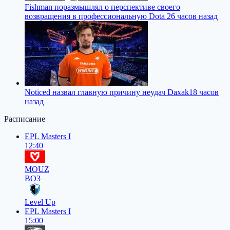
Fishman поразмышлял о перспективе своего
возвращения в профессиональную Dota 2
6 часов назад
Noticed назвал главную причину неудач Daxak
18 часов
назад
Расписание
EPL Masters I
12:40
MOUZ
BO3
Level Up
EPL Masters I
15:00