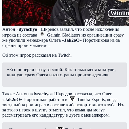
Антон «
dyrachyo
» Шкредов заявил, что после исключения
игрока из состава
Gaimin Gladiators
из организации сразу
же уволили менеджера Олега «
Jak2oO
» Поротникова из-за
страны происхождения.
Об этом игрок рассказал на
Twitch
.
«Его поперли сразу за мной. Как только меня кикнули,
кикнули сразу Олега из-за страны происхождения».
Также Антон «
dyrachyo
» Шкредов рассказал, что Олег
«
Jak2oO
» Поротников работал в
Tundra Esports
, когда
звездный керри играл в составе киберспортивного клуба. Из-
за этого игрок в шутку отметил, что команды могут
рассматривать его кандидатуру в дуэте с менеджером.