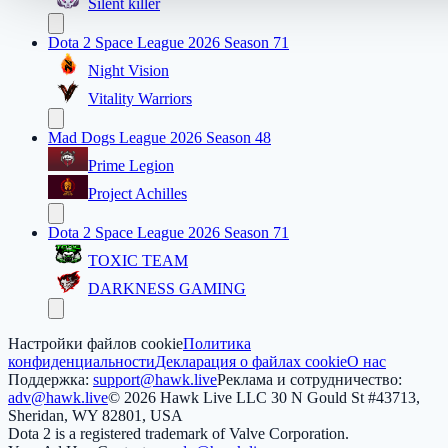
Silent killer
Dota 2 Space League 2026 Season 71
Night Vision
Vitality Warriors
Mad Dogs League 2026 Season 48
Prime Legion
Project Achilles
Dota 2 Space League 2026 Season 71
TOXIC TEAM
DARKNESS GAMING
Настройки файлов cookie
Политика
конфиденциальности
Декларация о файлах cookie
О нас
Поддержка:
support@hawk.live
Реклама и сотрудничество:
adv@hawk.live
© 2026 Hawk Live LLC
30 N Gould St #43713,
Sheridan, WY 82801, USA
Dota 2 is a registered trademark of Valve Corporation.