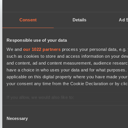
Team Syntax
Asgard Championship Season 1
Consent
Details
Ad S
09:00
Ilbirs eSports
Responsible use of your data
BO3
We and
our 1022 partners
process your personal data, e.g.
No Hoodwink
such as cookies to store and access information on your dev
Kobold League IV: Mid Division
and content, ad and content measurement, audience resear
11:30
have a choice in who uses your data and for what purposes. 
applicable on this digital property where you have made you
Soup Kitchen
BO3
your consent any time from the Cookie Declaration or by click
Team hi
If you allow, we would also like to:
Collect information about your geographical location 
several meters
Consent
Последние результаты
Necessary
Identify your device by actively scanning it for specifi
Selection
показать
Find out more about how your personal data is processed an