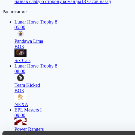
назвав слабую сторону команды
18 часов назад
Расписание
Lunar Horse Trophy 8
05:00
Pandawa Lima
BO3
Six Cats
Lunar Horse Trophy 8
08:00
Team Kicked
BO3
NEXA
EPL Masters I
09:00
Power Rangers
BO3