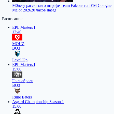
M0nesy рассказал о штрафе Team Falcons на IEM Cologne
Major 2026
20 часов назад
Расписание
EPL Masters I
12:40
MOUZ
BO3
Level Up
EPL Masters I
15:00
Ilbirs eSports
BO3
Rune Eaters
Asgard Championship Season 1
15:00