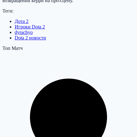
возвращении керри на про-сцену.
Теги:
Дота 2
Игроки Dota 2
dyrachyo
Dota 2 новости
Топ Матч