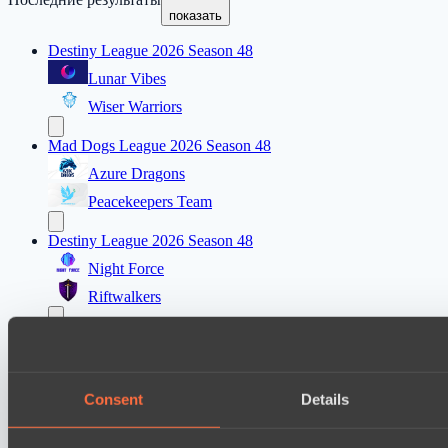
показать
Destiny League 2026 Season 48
Lunar Vibes
Wiser Warriors
Mad Dogs League 2026 Season 48
Azure Dragons
Peacekeepers Team
Destiny League 2026 Season 48
Night Force
Riftwalkers
Ultras Dota Pro League 2025-2026 Season 57
Dominion
Eye Gaming
Consent
Details
Mad Dogs League 2026 Season 48