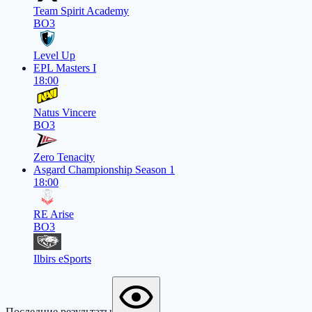
Team Spirit Academy
BO3
Level Up
EPL Masters I
18:00
Natus Vincere
BO3
Zero Tenacity
Asgard Championship Season 1
18:00
RE Arise
BO3
Ilbirs eSports
Последние результаты