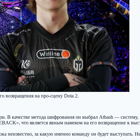
о возвращения на про-сцену Dota 2.
. В качестве метода шифрования он выбрал Atbash — систему, п
EBACK», что является явным намеком на его возвращение к выс
пока неизвестно, за какую именно команду он будет выступать. Н