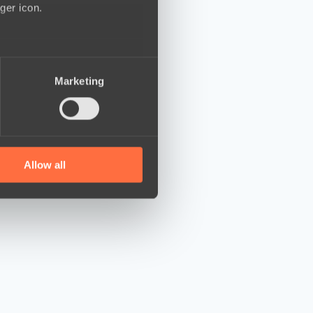
ger icon.
several meters
Marketing
ails section
.
se our traffic. We also share
ers who may combine it with
 services.
Allow all