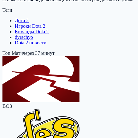
Теги:
Дота 2
Игроки Dota 2
Команды Dota 2
dyrachyo
Dota 2 новости
Топ Матч
через 37 минут
BO3