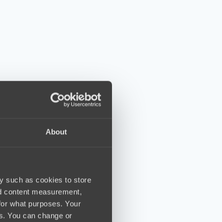
About
y such as cookies to store
nd content measurement,
for what purposes. Your
es. You can change or