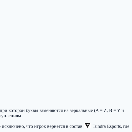
ри которой буквы заменяются на зеркальные (A = Z, B = Y и
туплениям.
е исключено, что игрок вернется в состав
Tundra Esports
, где