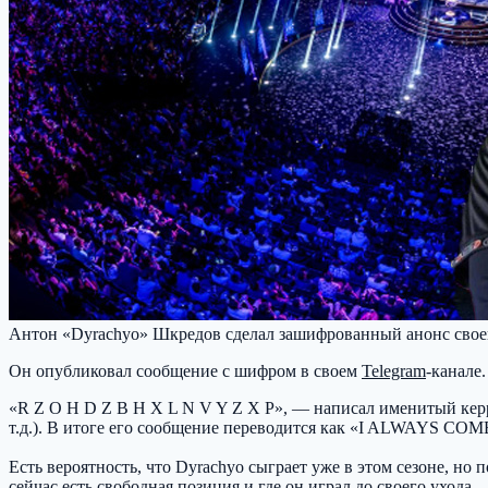
Антон «Dyrachyo» Шкредов сделал зашифрованный анонс своег
Он опубликовал сообщение с шифром в своем
Telegram
-канале.
«R Z O H D Z B H X L N V Y Z X P», — написал именитый керри
т.д.). В итоге его сообщение переводится как «I ALWAYS COM
Есть вероятность, что Dyrachyo сыграет уже в этом сезоне, но 
сейчас есть свободная позиция и где он играл до своего ухода.