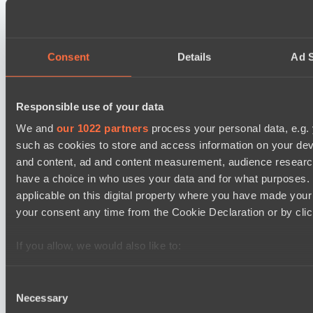
BO3
No Hoodwink
EPL Masters I
Consent
Details
Ad S
12:00
Ilbirs eSports
Responsible use of your data
BO3
We and
our 1022 partners
process your personal data, e.g.
Team Syntax
such as cookies to store and access information on your dev
Asgard Championship Season 1
and content, ad and content measurement, audience resear
12:00
have a choice in who uses your data and for what purposes. 
applicable on this digital property where you have made you
RE Arise
your consent any time from the Cookie Declaration or by click
BO3
Team Spirit Academy
If you allow, we would also like to:
Collect information about your geographical location 
several meters
Consent
Necessary
Последние результаты
Identify your device by actively scanning it for specifi
Selection
показать