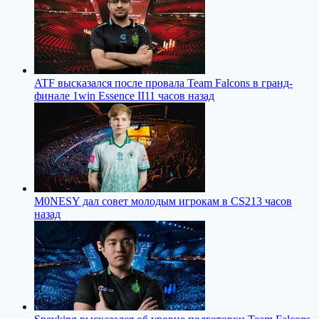
ATF высказался после провала Team Falcons в гранд-
финале 1win Essence II
11 часов назад
M0NESY дал совет молодым игрокам в CS2
13 часов
назад