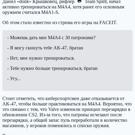
Данил «donk» Крышковец, рифлер
Team Spirit
, начал
активно тренироваться на M4A4, хотя ранее его основным
оружием считался M4A1-S.
Об этом стало известно из стрима его игры на FACEIT.
- Можешь дать мне M4A4 с 30 патронами?
- Я могу скинуть тебе AK-47, братан
- Нет, мне нужно тренироваться.
- Тебе нужно больше тренироваться, братан
- Угу...
Стоит отметить, что киберспортсмен даже отказывается от
AK-47, чтобы больше практиковаться на M4A4. Вероятно, что
это связано с тем, что Valve изменили принцип перезарядки в
обновлении CS2. Из-за того, что патроны исчезают после
перезарядки, а общий запас пуль переработали в количество
магазинов, у игроков поменялись и списки оружия.