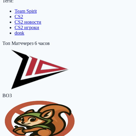
Теги:
Team Spirit
CS2
CS2 новости
CS2 игроки
donk
Топ Матч
через 6 часов
BO3