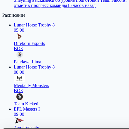
Sneyking высказался об уровне подготовки Team Falcons,
отметив прогресс команды
15 часов назад
Расписание
Lunar Horse Trophy 8
05:00
Direborn Esports
BO3
Pandawa Lima
Lunar Horse Trophy 8
08:00
Mentality Monsters
BO3
Team Kicked
EPL Masters I
09:00
Zero Tenacity