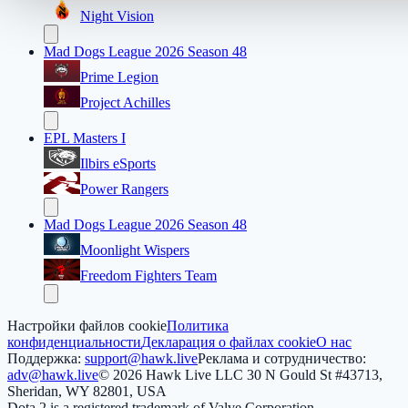
Night Vision
Mad Dogs League 2026 Season 48
Prime Legion
Project Achilles
EPL Masters I
Ilbirs eSports
Power Rangers
Mad Dogs League 2026 Season 48
Moonlight Wispers
Freedom Fighters Team
Настройки файлов cookie
Политика
конфиденциальности
Декларация о файлах cookie
О нас
Поддержка:
support@hawk.live
Реклама и сотрудничество:
adv@hawk.live
© 2026 Hawk Live LLC
30 N Gould St #43713,
Sheridan, WY 82801, USA
Dota 2 is a registered trademark of Valve Corporation.