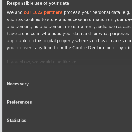
EPL Masters I
Responsible use of your data
09:00
We and
our 1022 partners
process your personal data, e.g.
such as cookies to store and access information on your dev
Zero Tenacity
BO3
and content, ad and content measurement, audience resear
have a choice in who uses your data and for what purposes. 
No Hoodwink
applicable on this digital property where you have made you
EPL Masters I
your consent any time from the Cookie Declaration or by click
12:00
If you allow, we would also like to:
Ilbirs eSports
BO3
Collect information about your geographical location 
several meters
Consent
Team Syntax
Necessary
Identify your device by actively scanning it for specifi
Selection
Find out more about how your personal data is processed an
section
.
Preferences
Последние результаты
показать
We use cookies to personalise content and ads, to provide s
Lunar Horse Trophy 8
Statistics
our traffic. We also share information about your use of our s
Mentality Monsters
and analytics partners who may combine it with other informa