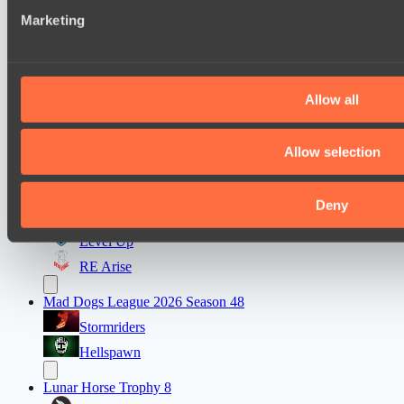
that they’ve collected from your use of their services.
Team Kicked
Marketing
Ultras Dota Pro League 2025-2026 Season 57
TEIKO
Air Defence
Allow all
Destiny League 2026 Season 48
Allow selection
Riftwalkers
Dark Rebellion
Deny
EPL Masters I
Level Up
RE Arise
Mad Dogs League 2026 Season 48
Stormriders
Hellspawn
Lunar Horse Trophy 8