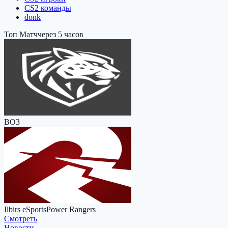
CS2 команды
donk
Топ Матч
через 5 часов
BO3
Ilbirs eSports
Power Rangers
Cмотреть
Новости