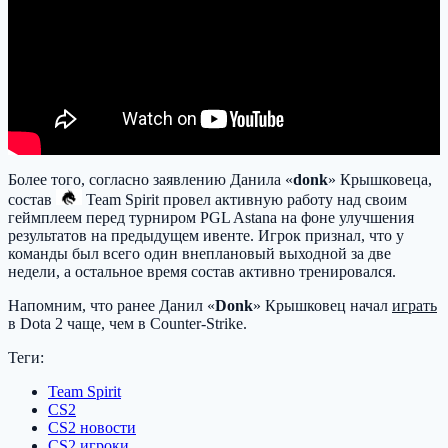
Более того, согласно заявлению Данила «
donk
» Крышковеца,
состав
Team Spirit
провел активную работу над своим
геймплеем перед турниром PGL Astana на фоне улучшения
результатов на предыдущем ивенте. Игрок признал, что у
команды был всего один внеплановый выходной за две
недели, а остальное время состав активно тренировался.
Напомним, что ранее Данил «
Donk
» Крышковец начал
играть
в Dota 2 чаще, чем в Counter-Strike.
Теги:
Team Spirit
CS2
CS2 новости
CS2 игроки