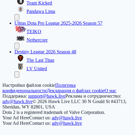
Team Kicked
Pandawa Lima
Ultras Dota Pro League 2025-2026 Season 57
TEIKO
Nethercore
Destiny League 2026 Season 48
The Last Titan
LV United
Настройки файлов cookie
Политика
конфиденциальности
Декларация о файлах cookie
О нас
Поддержка:
support@hawk.live
Реклама и сотрудничество:
adv@hawk.live
© 2026 Hawk Live LLC
30 N Gould St #43713,
Sheridan, WY 82801, USA
Dota 2 is a registered trademark of Valve Corporation.
Your Ad Here
Contact us:
adv@hawk.live
Your Ad Here
Contact us:
adv@hawk.live