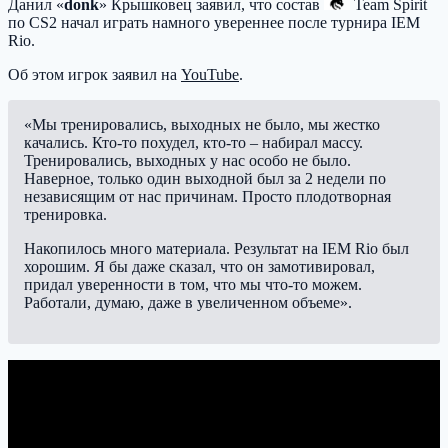
Данил «
donk
» Крышковец заявил, что состав
Team Spirit
по CS2 начал играть намного увереннее после турнира IEM
Rio.
Об этом игрок заявил на
YouTube
.
«Мы тренировались, выходных не было, мы жестко
качались. Кто-то похудел, кто-то – набирал массу.
Тренировались, выходных у нас особо не было.
Наверное, только один выходной был за 2 недели по
независящим от нас причинам. Просто плодотворная
тренировка.
Накопилось много материала. Результат на IEM Rio был
хорошим. Я бы даже сказал, что он замотивировал,
придал уверенности в том, что мы что-то можем.
Работали, думаю, даже в увеличенном объеме».