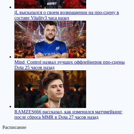
jL высказался о своем возвращении на про-сцену в
составе Vitality
3 часа назад
Mind_Control назвал лучших оффлейнеров про-сцены
Dota 2
5 часов назад
RAMZES666 рассказал, как изменился матчмейкинг
после сброса MMR в Dota 2
7 часов назад
Расписание