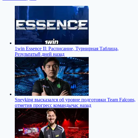
1win Essence II: Расписание, Турнирная Таблица,
Результаты
8 дней назад
Sneyking высказался об уровне подготовки Team Falcons,
отметив прогресс команды
час назад