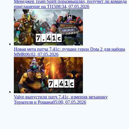
Менеджер Team Spirit поразмышлял, получит ли команда
приглашение на TI15
08:34, 07.05.2026
Новая мета патча 7.41c: лучшие герои Dota 2 для набора
MMR
06:02, 07.05.2026
Valve выпустили патч 7.41c, изменив механику
Терзателя и Рошана
05:00, 07.05.2026