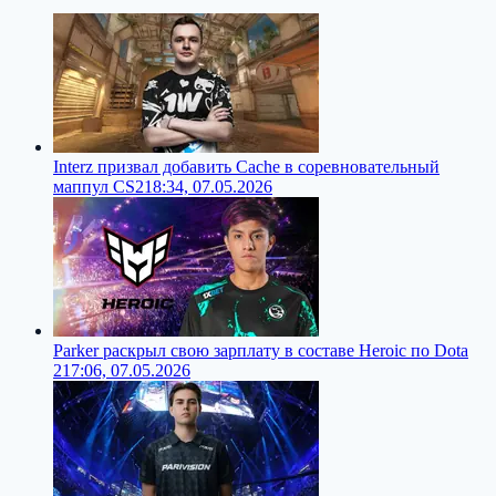
Interz призвал добавить Cache в соревновательный
маппул CS2
18:34, 07.05.2026
Parker раскрыл свою зарплату в составе Heroic по Dota
2
17:06, 07.05.2026