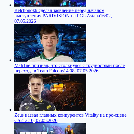
Belchonokk сделал заявление перед началом
выступления PARIVISION на PGL Astana
16:02,
07.05.2026
Malr1ne признал, что столкнулся с трудностями после
перехода в Team Falcons
14:08, 07.05.2026
Zeus назвал главных конкурентов Vitality на про-сцене
CS2
12:10, 07.05.2026