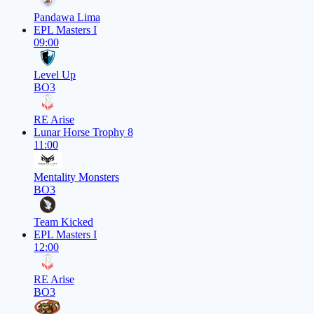
Pandawa Lima
EPL Masters I
09:00
Level Up
BO3
RE Arise
Lunar Horse Trophy 8
11:00
Mentality Monsters
BO3
Team Kicked
EPL Masters I
12:00
RE Arise
BO3