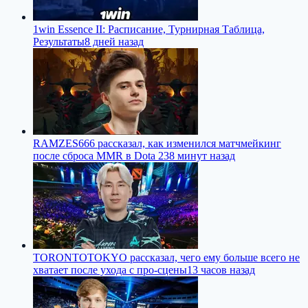
1win Essence II: Расписание, Турнирная Таблица,
Результаты
8 дней назад
RAMZES666 рассказал, как изменился матчмейкинг
после сброса MMR в Dota 2
38 минут назад
TORONTOTOKYO рассказал, чего ему больше всего не
хватает после ухода с про-сцены
13 часов назад