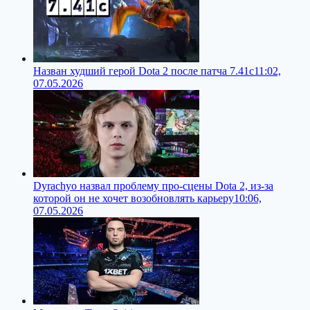
Назван худший герой Dota 2 после патча 7.41c
11:02,
07.05.2026
Dyrachyo назвал проблему про-сцены Dota 2, из-за
которой он не хочет возобновлять карьеру
10:06,
07.05.2026