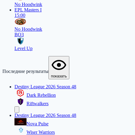
No Hoodwink
EPL Masters I
15:00
No Hoodwink
BO3
Level Up
Последние результаты
показать
Destiny League 2026 Season 48
Dark Rebellion
Riftwalkers
Destiny League 2026 Season 48
Nova Pulse
Wiser Warriors