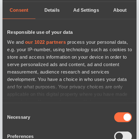
Consent
Details
Ad Settings
About
Responsible use of your data
BO3
We and
our 1022 partners
process your personal data,
e.g. your IP-number, using technology such as cookies to
store and access information on your device in order to
serve personalized ads and content, ad and content
measurement, audience research and services
development. You have a choice in who uses your data
and for what purposes. Your privacy choices are only
Level Up
RE Arise
applicable on this digital property where you have made
Cмотреть
your choices. You can change or withdraw your consent
Новости
any time from the Cookie Declaration or by clicking on
Consent
the Privacy trigger icon.
Necessary
Selection
If you allow, we would also like to:
Preferences