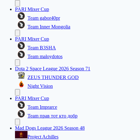
PARI Mixer Cup
Team gabor40pr
Team Inner Mongolia
PARI Mixer Cup
Team B3SHA
Team maloydotos
Dota 2 Space League 2026 Season 71
ZEUS THUNDER GOD
Night Vision
PARI Mixer Cup
Team Imprarce
Team прав тот кто добр
Mad Dogs League 2026 Season 48
Project Achilles