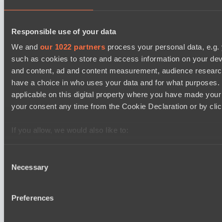
EPL Masters I
09:00
Responsible use of your data
Zero Tenacity
We and
our 1022 partners
process your personal data, e.g.
BO3
such as cookies to store and access information on your dev
and content, ad and content measurement, audience resear
No Hoodwink
EPL Masters I
have a choice in who uses your data and for what purposes. 
12:00
applicable on this digital property where you have made you
your consent any time from the Cookie Declaration or by click
Ilbirs eSports
BO3
If you allow, we would also like to:
Collect information about your geographical location 
Team Syntax
EPL Masters I
several meters
Consent
15:00
Necessary
Identify your device by actively scanning it for specifi
Selection
Find out more about how your personal data is processed an
Power Rangers
section
.
BO3
Preferences
We use cookies to personalise content and ads, to provide s
Team Jenz