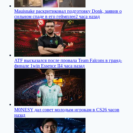
Mauisnake раскритиковал подготовку Donk, заявив о
сильном спаде в его геймплее
2 часа назад
ATF высказался после провала Team Falcons в гранд-
финале 1win Essence II
4 часа назад
M0NESY дал совет молодым игрокам в CS2
6 часов
назад