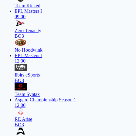
Team Kicked
EPL Masters I
09:00
Zero Tenacity
BO3
No Hoodwink
EPL Masters I
12:00
Ilbirs eSports
BO3
Team Syntax
Asgard Championship Season 1
12:00
RE Arise
BO3