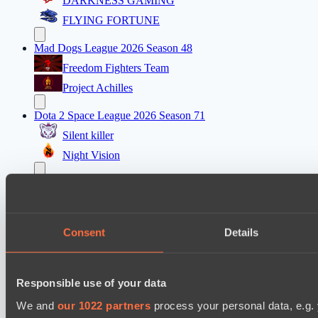
DARKNESS GAMING
FLYING FORTUNE
Mad Dogs League 2026 Season 48
Freedom Fighters Team
Project Achilles
Dota 2 Space League 2026 Season 71
Silent killer
Night Vision
Mad Dogs League 2026 Season 48
Prime Legion
Project Achilles
Consent
Details
EPL Masters I
Ilbirs eSports
Responsible use of your data
Power Rangers
We and
our 1022 partners
process your personal data, e.g.