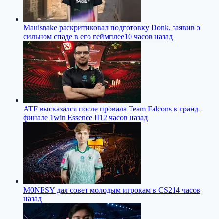
Mauisnake раскритиковал подготовку Donk, заявив о
сильном спаде в его геймплее
10 часов назад
ATF высказался после провала Team Falcons в гранд-
финале 1win Essence II
12 часов назад
M0NESY дал совет молодым игрокам в CS2
14 часов
назад