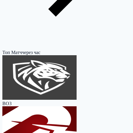
Топ Матч
через час
BO3