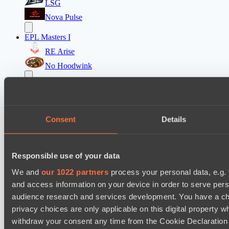
LSG
Nova Pulse
EPL Masters I
RE Arise
No Hoodwink
Mad Dogs League 2026 Season 48
Azure Dragons
Stormriders
Consent
Details
Ultras Dota Pro League 2025-2026 Season 57
TEIKO
Responsible use of your data
Air Defence
We and
our 1022 partners
process your personal data, e.g.
and access information on your device in order to serve pe
Настройки файлов cookie
Политика
audience research and services development. You have a ch
конфиденциальности
Декларация о файлах cookie
О нас
privacy choices are only applicable on this digital propert
Поддержка:
support@hawk.live
Реклама и сотрудничество:
adv@hawk.live
© 2026 Hawk Live LLC
30 N Gould St #43713,
withdraw your consent any time from the Cookie Declaration o
Sheridan, WY 82801, USA