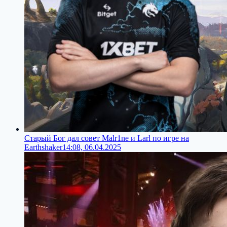
Старый Бог дал совет Malr1ne и Larl по игре на
Earthshaker
14:08, 06.04.2025