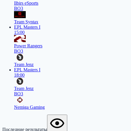
Ilbirs eSports
BO3
Team Syntax
EPL Masters I
15:00
Power Rangers
BO3
Team Jenz
EPL Masters I
18:00
Team Jenz
BO3
Nemiga Gaming
Последние результаты