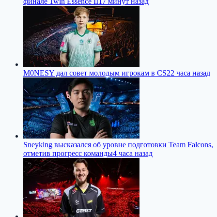
финале 1win Essence II
17 минут назад
M0NESY дал совет молодым игрокам в CS2
2 часа назад
Sneyking высказался об уровне подготовки Team Falcons,
отметив прогресс команды
4 часа назад