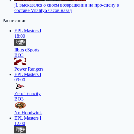
jL высказался о своем возвращении на про-сцену в
составе Vitality
6 часов назад
Расписание
EPL Masters I
18:00
Ilbirs eSports
BO3
Power Rangers
EPL Masters I
09:00
Zero Tenacity
BO3
No Hoodwink
EPL Masters I
12:00