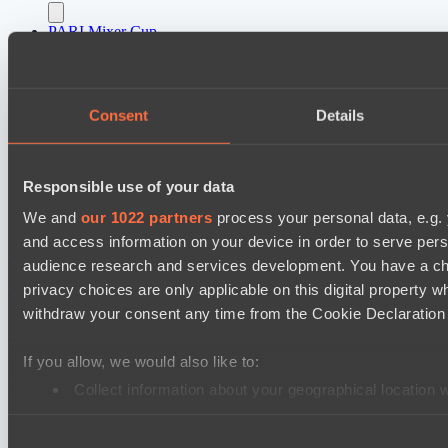
PARI Mixer Cup
Team Best of me #nevergiveup
Team McDodique
Consent
Details
Destiny League 2026 Season 48
LV United
Nova Pulse
Responsible use of your data
We and
our 1022 partners
process your personal data, e.g.
Настройки файлов cookie
Политика
and access information on your device in order to serve pe
конфиденциальности
Декларация о файлах cookie
О нас
audience research and services development. You have a ch
Поддержка:
support@hawk.live
Реклама и сотрудничество:
privacy choices are only applicable on this digital propert
adv@hawk.live
© 2026 Hawk Live LLC
30 N Gould St #43713,
Sheridan, WY 82801, USA
withdraw your consent any time from the Cookie Declaration o
Dota 2 is a registered trademark of Valve Corporation.
Your Ad Here
Contact us:
adv@hawk.live
If you allow, we would also like to:
Your Ad Here
Contact us:
adv@hawk.live
Collect information about your geographical location 
Identify your device by actively scanning it for specifi
Consent
Find out more about how your personal data is processed an