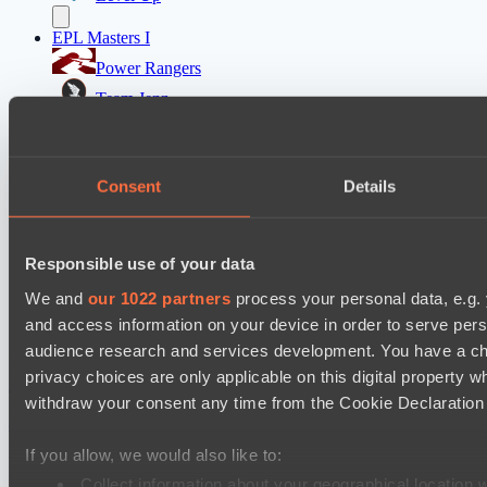
EPL Masters I
Power Rangers
Team Jenz
Ultras Dota Pro League 2025-2026 Season 57
Jujutsu
Consent
Details
Elite Eclipse
Destiny League 2026 Season 48
Responsible use of your data
Night Force
We and
our 1022 partners
process your personal data, e.g.
Dark Rebellion
and access information on your device in order to serve pe
audience research and services development. You have a ch
Настройки файлов cookie
Политика
privacy choices are only applicable on this digital propert
конфиденциальности
Декларация о файлах cookie
О нас
withdraw your consent any time from the Cookie Declaration o
Поддержка:
support@hawk.live
Реклама и сотрудничество:
adv@hawk.live
© 2026 Hawk Live LLC
30 N Gould St #43713,
Sheridan, WY 82801, USA
If you allow, we would also like to:
Dota 2 is a registered trademark of Valve Corporation.
Your Ad Here
Contact us:
adv@hawk.live
Collect information about your geographical location 