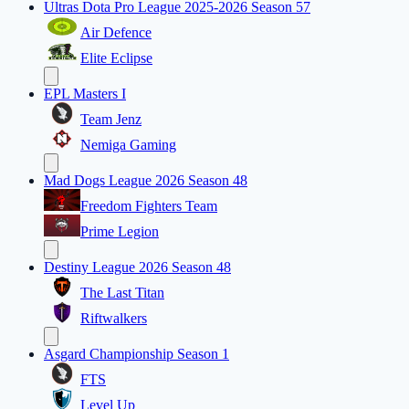
Ultras Dota Pro League 2025-2026 Season 57
Air Defence
Elite Eclipse
EPL Masters I
Team Jenz
Nemiga Gaming
Mad Dogs League 2026 Season 48
Freedom Fighters Team
Prime Legion
Destiny League 2026 Season 48
The Last Titan
Riftwalkers
Asgard Championship Season 1
FTS
Level Up