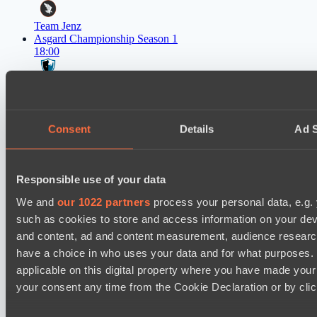
Team Jenz
Asgard Championship Season 1
18:00
Level Up
BO3
Consent
Details
Ad S
team lynx
Lunar Horse Trophy 8
05:00
Responsible use of your data
Direborn Esports
BO3
We and
our 1022 partners
process your personal data, e.g.
such as cookies to store and access information on your dev
Mentality Monsters
and content, ad and content measurement, audience resear
Lunar Horse Trophy 8
have a choice in who uses your data and for what purposes. 
08:00
applicable on this digital property where you have made you
your consent any time from the Cookie Declaration or by click
Six Cats
BO3