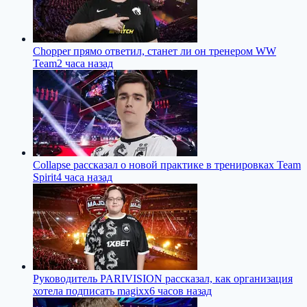
Chopper прямо ответил, станет ли он тренером WW
Team
2 часа назад
Collapse рассказал о новой практике в тренировках Team
Spirit
4 часа назад
Руководитель PARIVISION рассказал, как организация
хотела подписать magixx
6 часов назад