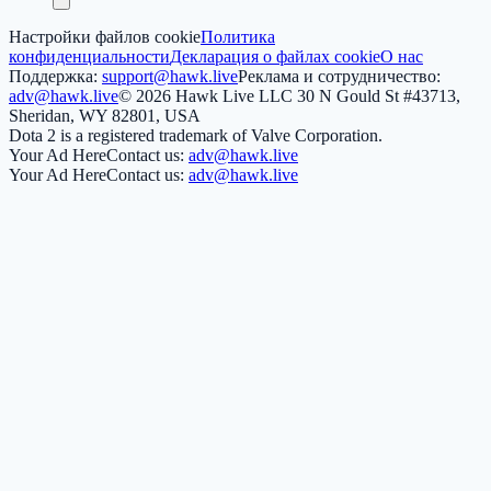
Настройки файлов cookie
Политика
конфиденциальности
Декларация о файлах cookie
О нас
Поддержка:
support@hawk.live
Реклама и сотрудничество:
adv@hawk.live
© 2026 Hawk Live LLC
30 N Gould St #43713,
Sheridan, WY 82801, USA
Dota 2 is a registered trademark of Valve Corporation.
Your Ad Here
Contact us:
adv@hawk.live
Your Ad Here
Contact us:
adv@hawk.live