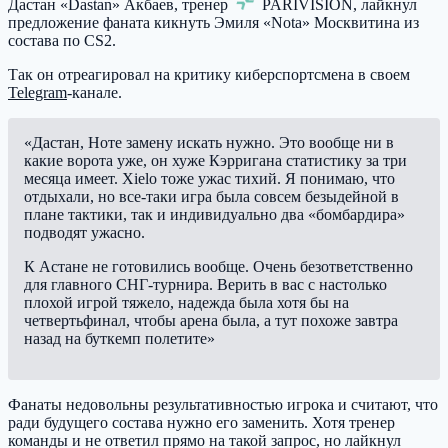
Дастан «Dastan» Акбаев, тренер
PARIVISION
, лайкнул
предложение фаната кикнуть Эмиля «Nota» Москвитина из
состава по CS2.
Так он отреагировал на критику киберспортсмена в своем
Telegram
-канале.
«Дастан, Ноте замену искать нужно. Это вообще ни в
какие ворота уже, он хуже Кэрригана статистику за три
месяца имеет. Xielo тоже ужас тихий. Я понимаю, что
отдыхали, но все-таки игра была совсем безыдейной в
плане тактики, так и индивидуально два «бомбардира»
подводят ужасно.
К Астане не готовились вообще. Очень безответственно
для главного СНГ-турнира. Верить в вас с настолько
плохой игрой тяжело, надежда была хотя бы на
четвертьфинал, чтобы арена была, а тут похоже завтра
назад на буткемп полетите»
Фанаты недовольны результативностью игрока и считают, что
ради будущего состава нужно его заменить. Хотя тренер
команды и не ответил прямо на такой запрос, но лайкнул