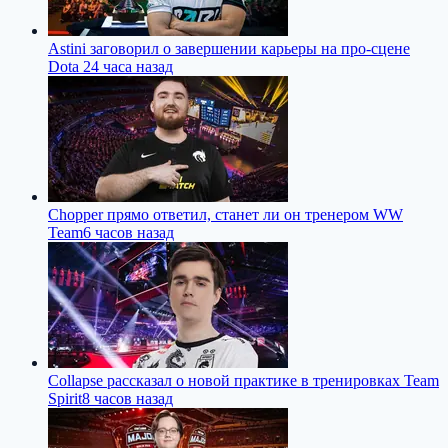
Astini заговорил о завершении карьеры на про-сцене
Dota 2
4 часа назад
Chopper прямо ответил, станет ли он тренером WW
Team
6 часов назад
Collapse рассказал о новой практике в тренировках Team
Spirit
8 часов назад