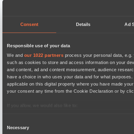
Team Kicked
EPL Masters I
09:00
Consent
Details
Ad S
Power Rangers
BO3
Responsible use of your data
Yellow Submarine
EPL Masters I
We and
our 1022 partners
process your personal data, e.g.
12:00
such as cookies to store and access information on your dev
and content, ad and content measurement, audience resear
MOUZ
have a choice in who uses your data and for what purposes. 
BO3
applicable on this digital property where you have made you
Level Up
your consent any time from the Cookie Declaration or by click
EPL Masters I
15:00
If you allow, we would also like to:
Collect information about your geographical location 
Ilbirs eSports
BO3
several meters
Consent
Necessary
Identify your device by actively scanning it for specifi
Selection