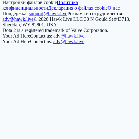
Настройки файлов cookie
Политика
конфиденциальности
Декларация о файлах cookie
О нас
Поддержка:
support@hawk.live
Реклама и сотрудничество:
adv@hawk.live
© 2026 Hawk Live LLC
30 N Gould St #43713,
Sheridan, WY 82801, USA
Dota 2 is a registered trademark of Valve Corporation.
Your Ad Here
Contact us:
adv@hawk.live
Your Ad Here
Contact us:
adv@hawk.live