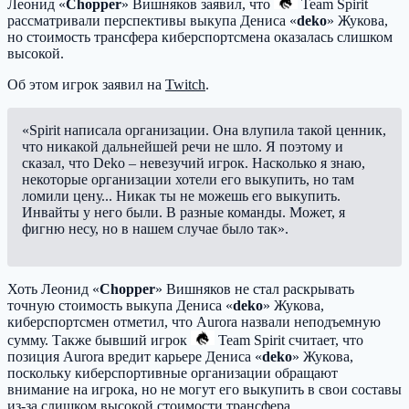
Леонид «
Chopper
» Вишняков заявил, что
Team Spirit
рассматривали перспективы выкупа Дениса «
deko
» Жукова,
но стоимость трансфера киберспортсмена оказалась слишком
высокой.
Об этом игрок заявил на
Twitch
.
«Spirit написала организации. Она влупила такой ценник,
что никакой дальнейшей речи не шло. Я поэтому и
сказал, что Deko – невезучий игрок. Насколько я знаю,
некоторые организации хотели его выкупить, но там
ломили цену... Никак ты не можешь его выкупить.
Инвайты у него были. В разные команды. Может, я
фигню несу, но в нашем случае было так».
Хоть Леонид «
Chopper
» Вишняков не стал раскрывать
точную стоимость выкупа Дениса «
deko
» Жукова,
киберспортсмен отметил, что Aurora назвали неподъемную
сумму. Также бывший игрок
Team Spirit
считает, что
позиция Aurora вредит карьере Дениса «
deko
» Жукова,
поскольку киберспортивные организации обращают
внимание на игрока, но не могут его выкупить в свои составы
из-за слишком высокой стоимости трансфера.