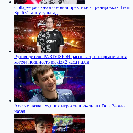
Collapse рассказал о новой практике в тренировках Team
Spirit
31 минуту назад
Руководитель PARIVISION рассказал, как организация
хотела подписать magixx
2 часа назад
Arteezy назвал худших игроков про-сцены Dota 2
4 часа
назад