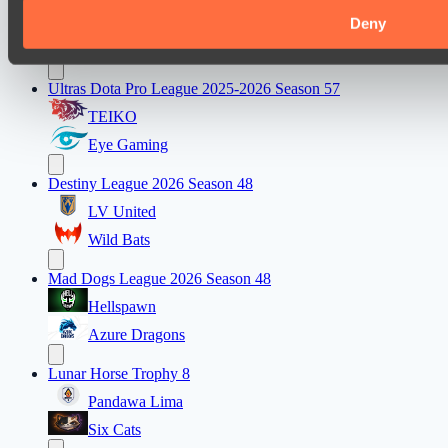
Immortal Squad
Deny
Peacekeepers Team
Ultras Dota Pro League 2025-2026 Season 57
TEIKO
Eye Gaming
Destiny League 2026 Season 48
LV United
Wild Bats
Mad Dogs League 2026 Season 48
Hellspawn
Azure Dragons
Lunar Horse Trophy 8
Pandawa Lima
Six Cats