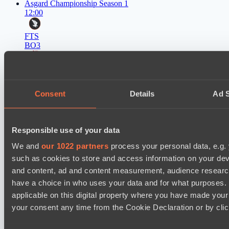
Asgard Championship Season 1
12:00
FTS
BO3
PuckChamp
EPL Masters I
15:00
Consent
Details
Ad S
Ilbirs eSports
BO3
Responsible use of your data
Team Jenz
We and
our 1022 partners
process your personal data, e.g.
Kobold League IV: Sweat Division
such as cookies to store and access information on your dev
15:30
and content, ad and content measurement, audience resear
have a choice in who uses your data and for what purposes. 
Hull's Angels
BO3
applicable on this digital property where you have made you
your consent any time from the Cookie Declaration or by click
Fish Dich
EPL Masters I