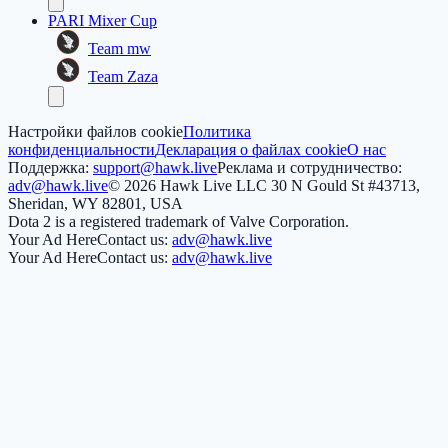
PARI Mixer Cup
Team mw
Team Zaza
Настройки файлов cookie
Политика
конфиденциальности
Декларация о файлах cookie
О нас
Поддержка:
support@hawk.live
Реклама и сотрудничество:
adv@hawk.live
© 2026 Hawk Live LLC
30 N Gould St #43713,
Sheridan, WY 82801, USA
Dota 2 is a registered trademark of Valve Corporation.
Your Ad Here
Contact us:
adv@hawk.live
Your Ad Here
Contact us:
adv@hawk.live