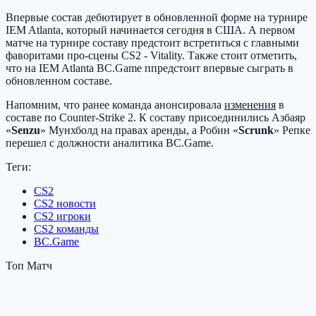
Впервые состав дебютирует в обновленной форме на турнире
IEM Atlanta, который начинается сегодня в США. А первом
матче на турнире составу предстоит встретиться с главными
фаворитами про-сцены CS2 - Vitality. Также стоит отметить,
что на IEM Atlanta BC.Game ппредстоит впервые сыграть в
обновленном составе.
Напомним, что ранее команда анонсировала
изменения
в
составе по Counter-Strike 2. К составу присоединились Азбаяр
«
Senzu
» Мунхболд на правах аренды, а Робин «
Scrunk
» Репке
перешел с должности аналитика BC.Game.
Теги:
CS2
CS2 новости
CS2 игроки
CS2 команды
BC.Game
Топ Матч