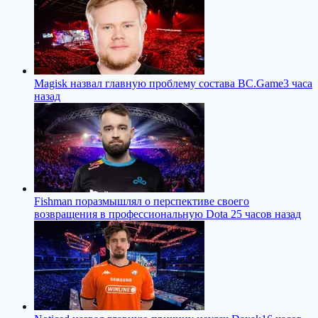
Magisk назвал главную проблему состава BC.Game
3 часа
назад
Fishman поразмышлял о перспективе своего
возвращения в профессиональную Dota 2
5 часов назад