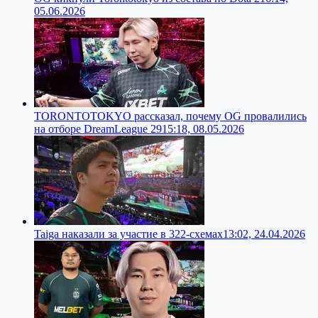
05.06.2026
TORONTOTOKYO рассказал, почему OG провалились
на отборе DreamLeague 29
15:18, 08.05.2026
Taiga наказали за участие в 322-схемах
13:02, 24.04.2026