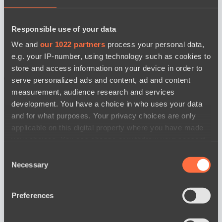
BO3
Responsible use of your data
We and
our 1022 partners
process your personal data,
e.g. your IP-number, using technology such as cookies to
store and access information on your device in order to
serve personalized ads and content, ad and content
measurement, audience research and services
Power Rangers
Yellow Submarine
development. You have a choice in who uses your data
Cмотреть
and for what purposes. Your privacy choices are only
Новости
applicable on this digital property where you have made
your choices. You can change or withdraw your consent
any time from the Cookie Declaration or by clicking on
Consent
the Privacy trigger icon.
Necessary
Selection
If you allow, we would also like to:
Preferences
Collect information about your geographical
location which can be accurate to within several