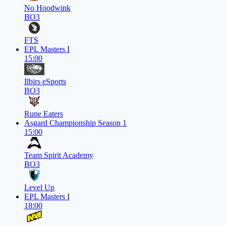
No Hoodwink
BO3
FTS
EPL Masters I
15:00
Ilbirs eSports
BO3
Rune Eaters
Asgard Championship Season 1
15:00
Team Spirit Academy
BO3
Level Up
EPL Masters I
18:00