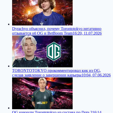
Dyrachyo объяснил, почему Torontotokyo негативно
отзывается об OG и BetBoom Team
16:20, 11.07.2026
TORONTOTOKYO прокомментировал кик из OG,
сделав заявление о завершении карьеры
10:04, 07.06.2026
OG кикнули Torontotokyo из состава по Dota 2
16:14,