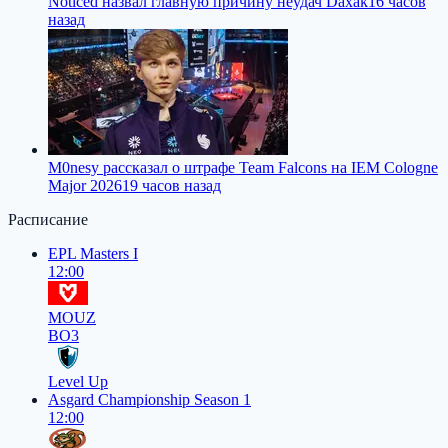
Noticed назвал главную причину неудач Daxak
16 часов
назад
M0nesy рассказал о штрафе Team Falcons на IEM Cologne
Major 2026
19 часов назад
Расписание
EPL Masters I
12:00
MOUZ
BO3
Level Up
Asgard Championship Season 1
12:00