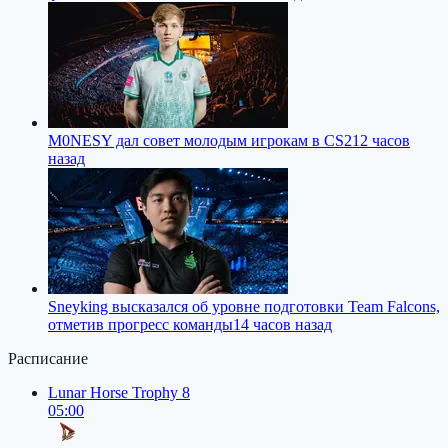
M0NESY дал совет молодым игрокам в CS2
12 часов
назад
Sneyking высказался об уровне подготовки Team Falcons,
отметив прогресс команды
14 часов назад
Расписание
Lunar Horse Trophy 8
05:00