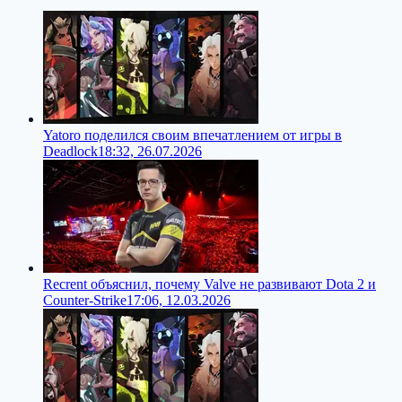
Yatoro поделился своим впечатлением от игры в
Deadlock
18:32, 26.07.2026
Recrent объяснил, почему Valve не развивают Dota 2 и
Counter-Strike
17:06, 12.03.2026