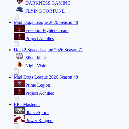
DARKNESS GAMING
FLYING FORTUNE
Mad Dogs League 2026 Season 48
Freedom Fighters Team
Project Achilles
Dota 2 Space League 2026 Season 71
Silent killer
Night Vision
Mad Dogs League 2026 Season 48
Prime Legion
Project Achilles
EPL Masters I
Ilbirs eSports
Power Rangers