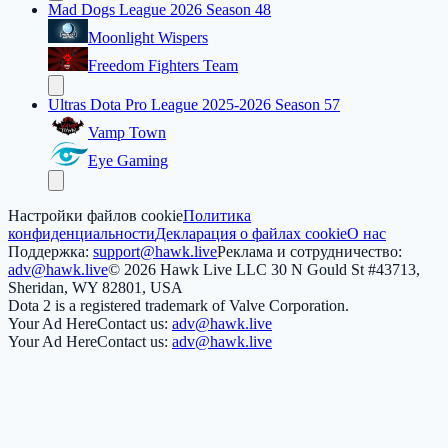
Mad Dogs League 2026 Season 48
Moonlight Wispers
Freedom Fighters Team
Ultras Dota Pro League 2025-2026 Season 57
Vamp Town
Eye Gaming
Настройки файлов cookie
Политика
конфиденциальности
Декларация о файлах cookie
О нас
Поддержка:
support@hawk.live
Реклама и сотрудничество:
adv@hawk.live
© 2026 Hawk Live LLC
30 N Gould St #43713,
Sheridan, WY 82801, USA
Dota 2 is a registered trademark of Valve Corporation.
Your Ad Here
Contact us:
adv@hawk.live
Your Ad Here
Contact us:
adv@hawk.live