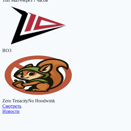
Топ Матч
через 7 часов
BO3
Zero Tenacity
No Hoodwink
Cмотреть
Новости