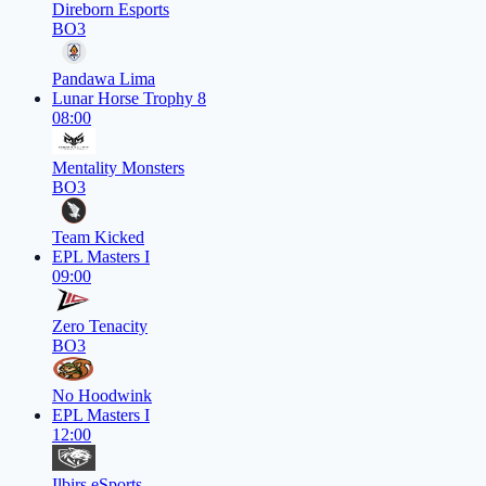
Direborn Esports
BO3
Pandawa Lima
Lunar Horse Trophy 8
08:00
Mentality Monsters
BO3
Team Kicked
EPL Masters I
09:00
Zero Tenacity
BO3
No Hoodwink
EPL Masters I
12:00
Ilbirs eSports