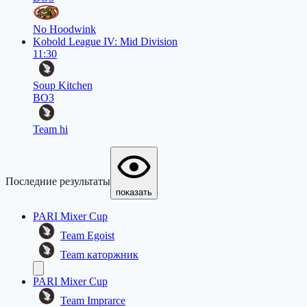
No Hoodwink
Kobold League IV: Mid Division
11:30
Soup Kitchen
BO3
Team hi
Последние результаты
показать
PARI Mixer Cup
Team Egoist
Team каторжник
PARI Mixer Cup
Team Imprarce