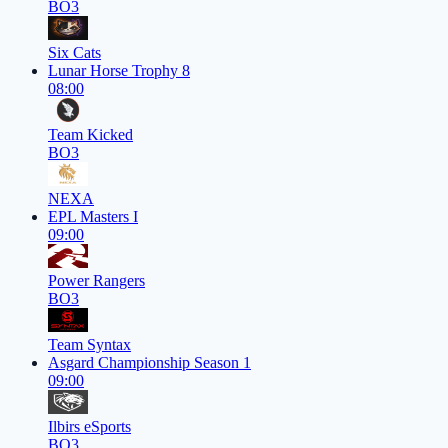
BO3
Six Cats
Lunar Horse Trophy 8
08:00
Team Kicked
BO3
NEXA
EPL Masters I
09:00
Power Rangers
BO3
Team Syntax
Asgard Championship Season 1
09:00
Ilbirs eSports
BO3