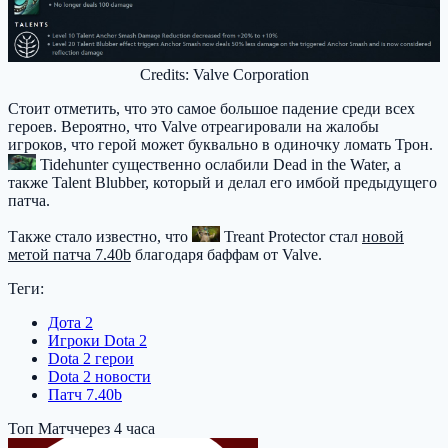
Credits: Valve Corporation
Стоит отметить, что это самое большое падение среди всех
героев. Вероятно, что Valve отреагировали на жалобы
игроков, что герой может буквально в одиночку ломать Трон.
Tidehunter
существенно ослабили Dead in the Water, а
также Talent Blubber, который и делал его имбой предыдущего
патча.
Также стало известно, что
Treant Protector
стал
новой
метой патча 7.40b
благодаря баффам от Valve.
Теги:
Дота 2
Игроки Dota 2
Dota 2 герои
Dota 2 новости
Патч 7.40b
Топ Матч
через 4 часа