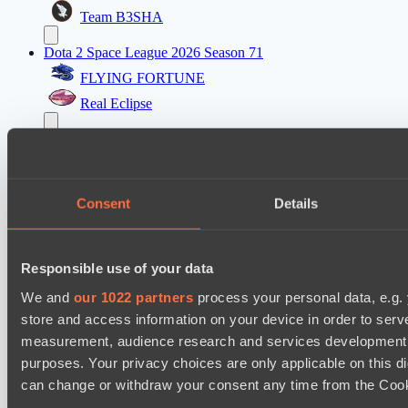
Team B3SHA
Dota 2 Space League 2026 Season 71
FLYING FORTUNE
Real Eclipse
PARI Mixer Cup
Team Inner Mongolia
Team bloodiceq
Consent
Details
Mad Dogs League 2026 Season 48
Freedom Fighters Team
Responsible use of your data
Moonlight Wispers
We and
our 1022 partners
process your personal data, e.g.
Dota 2 Space League 2026 Season 71
store and access information on your device in order to ser
ZEUS THUNDER GOD
measurement, audience research and services development. 
purposes. Your privacy choices are only applicable on this 
Silent killer
can change or withdraw your consent any time from the Cookie
Dota 2 Space League 2026 Season 71