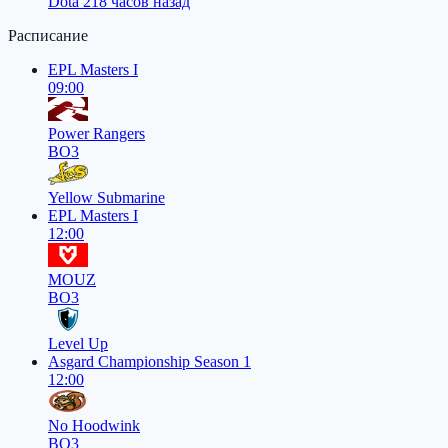
Dota 2
18 часов назад
Расписание
EPL Masters I
09:00
Power Rangers
BO3
Yellow Submarine
EPL Masters I
12:00
MOUZ
BO3
Level Up
Asgard Championship Season 1
12:00
No Hoodwink
BO3