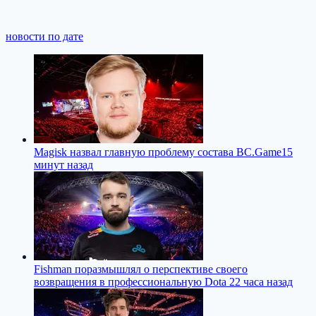
новости по дате
Magisk назвал главную проблему состава BC.Game
15
минут назад
Fishman поразмышлял о перспективе своего
возвращения в профессиональную Dota 2
2 часа назад