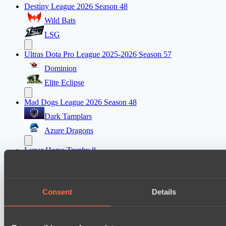
Destiny League 2026 Season 48
Wild Bats
LSG
Ultras Dota Pro League 2025-2026 Season 57
Dominion
Elite Eclipse
Mad Dogs League 2026 Season 48
Dark Tamplars
Azure Dragons
Lunar Horse Trophy 8
Direborn Esports
Mentality Monsters
Consent
Details
Destiny League 2026 Season 48
Dark Rebellion