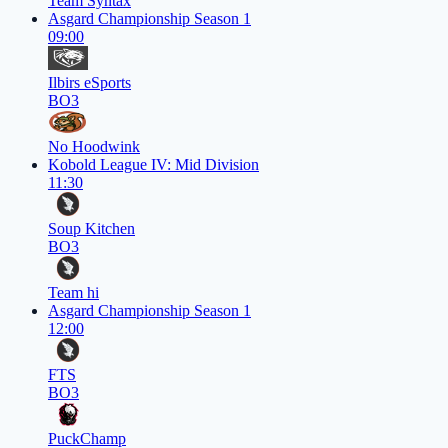
Team Syntax
Asgard Championship Season 1
09:00
Ilbirs eSports
BO3
No Hoodwink
Kobold League IV: Mid Division
11:30
Soup Kitchen
BO3
Team hi
Asgard Championship Season 1
12:00
FTS
BO3
PuckChamp