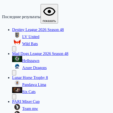
Последние результаты
показать
Destiny League 2026 Season 48
LV United
Wild Bats
Mad Dogs League 2026 Season 48
Hellspawn
Azure Dragons
Lunar Horse Trophy 8
Pandawa Lima
Six Cats
PARI Mixer Cup
Team mw