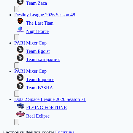
Team Zaza
Destiny League 2026 Season 48
The Last Titan
Night Force
PARI Mixer Cup
Team Egoist
Team каторжник
PARI Mixer Cup
Team Imprarce
Team B3SHA
Dota 2 Space League 2026 Season 71
FLYING FORTUNE
Real Eclipse
Настройки файлов cookie
Политика