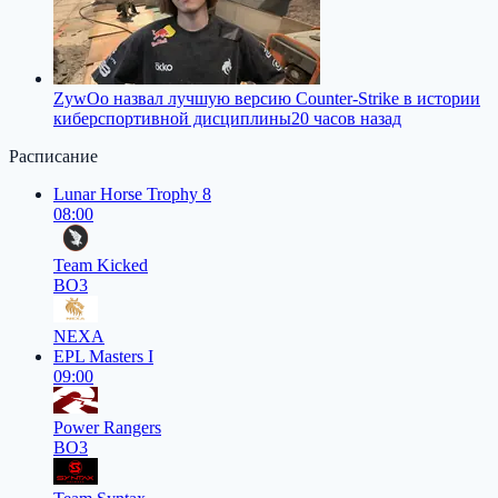
ZywOo назвал лучшую версию Counter-Strike в истории
киберспортивной дисциплины
20 часов назад
Расписание
Lunar Horse Trophy 8
08:00
Team Kicked
BO3
NEXA
EPL Masters I
09:00
Power Rangers
BO3