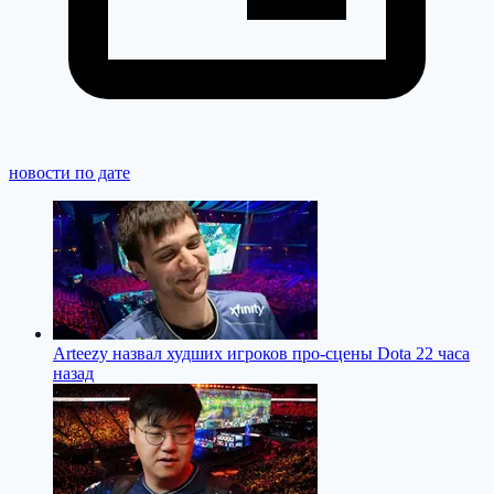
новости по дате
Arteezy назвал худших игроков про-сцены Dota 2
2 часа
назад