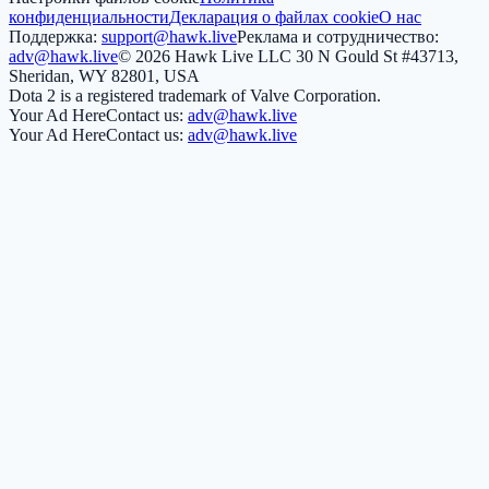
конфиденциальности
Декларация о файлах cookie
О нас
Поддержка:
support@hawk.live
Реклама и сотрудничество:
adv@hawk.live
© 2026 Hawk Live LLC
30 N Gould St #43713,
Sheridan, WY 82801, USA
Dota 2 is a registered trademark of Valve Corporation.
Your Ad Here
Contact us:
adv@hawk.live
Your Ad Here
Contact us:
adv@hawk.live