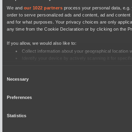
We and
our 1022 partners
process your personal data, e.g.
order to serve personalized ads and content, ad and conten
and for what purposes. Your privacy choices are only applic
any time from the Cookie Declaration or by clicking on the Pr
If you allow, we would also like to:
Collect information about your geographical location 
Identify your device by actively scanning it for specifi
Find out more about how your personal data is processed an
Consent
Necessary
Selection
We use cookies to personalise content and ads, to provide soc
our social media, advertising and analytics partners who may 
their services.
Preferences
Statistics