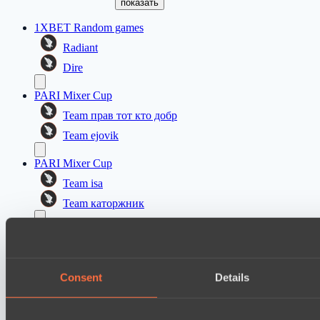
показать
1XBET Random games
Radiant
Dire
PARI Mixer Cup
Team прав тот кто добр
Team ejovik
PARI Mixer Cup
Team isa
Team каторжник
Dota 2 Space League 2026 Season 71
Vitality Warriors
Silent killer
Consent
Details
Mad Dogs League 2026 Season 48
Moonlight Wispers