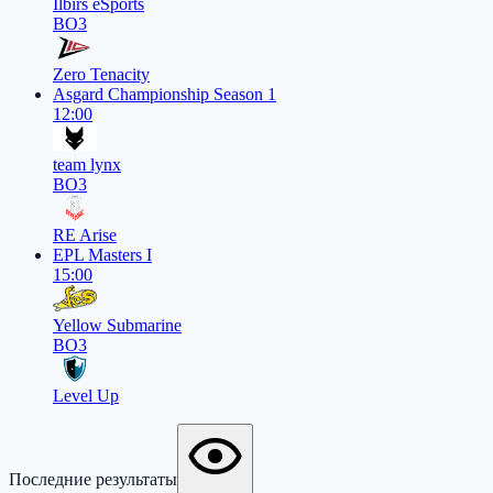
Ilbirs eSports
BO3
Zero Tenacity
Asgard Championship Season 1
12:00
team lynx
BO3
RE Arise
EPL Masters I
15:00
Yellow Submarine
BO3
Level Up
Последние результаты