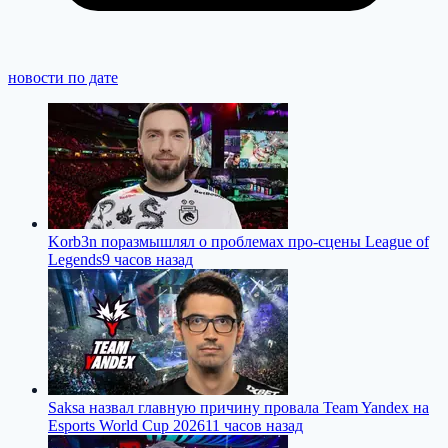
новости по дате
Korb3n поразмышлял о проблемах про-сцены League of
Legends
9 часов назад
Saksa назвал главную причину провала Team Yandex на
Esports World Cup 2026
11 часов назад