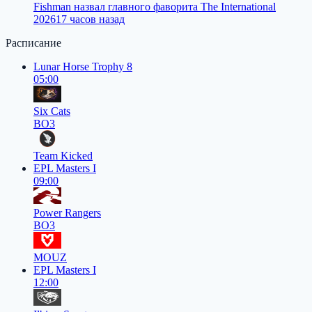
Fishman назвал главного фаворита The International
2026
17 часов назад
Расписание
Lunar Horse Trophy 8
05:00
Six Cats
BO3
Team Kicked
EPL Masters I
09:00
Power Rangers
BO3
MOUZ
EPL Masters I
12:00