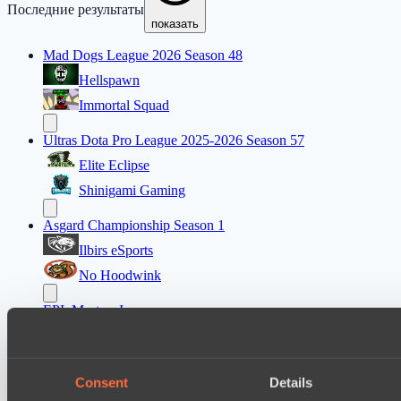
Последние результаты
показать
Mad Dogs League 2026 Season 48
Hellspawn
Immortal Squad
Ultras Dota Pro League 2025-2026 Season 57
Elite Eclipse
Shinigami Gaming
Asgard Championship Season 1
Ilbirs eSports
No Hoodwink
EPL Masters I
Power Rangers
Team Syntax
Consent
Details
Mad Dogs League 2026 Season 48