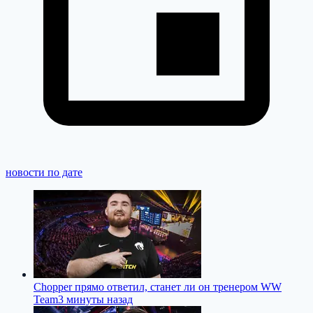
новости по дате
Chopper прямо ответил, станет ли он тренером WW
Team
3 минуты назад