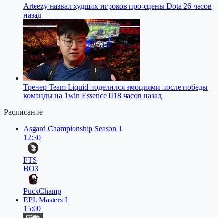
Arteezy назвал худших игроков про-сцены Dota 2
6 часов
назад
Тренер Team Liquid поделился эмоциями после победы
команды на 1win Essence II
18 часов назад
Расписание
Asgard Championship Season 1
12:30
FTS
BO3
PuckChamp
EPL Masters I
15:00