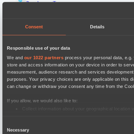
Peacekeepers Team
Ultras Dota Pro League 2025-2026 Season 57
TEIKO
Consent
Details
Eye Gaming
Destiny League 2026 Season 48
Responsible use of your data
LV United
We and
our 1022 partners
process your personal data, e.g.
Wild Bats
store and access information on your device in order to ser
Mad Dogs League 2026 Season 48
measurement, audience research and services development. 
purposes. Your privacy choices are only applicable on this 
Hellspawn
can change or withdraw your consent any time from the Cookie
Azure Dragons
Lunar Horse Trophy 8
If you allow, we would also like to:
Pandawa Lima
Collect information about your geographical location 
Identify your device by actively scanning it for specifi
Six Cats
Consent
Find out more about how your personal data is processed an
PARI Mixer Cup
Necessary
Selection