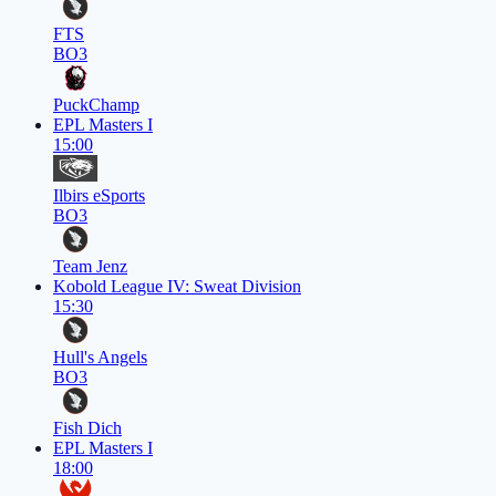
FTS
BO3
PuckChamp
EPL Masters I
15:00
Ilbirs eSports
BO3
Team Jenz
Kobold League IV: Sweat Division
15:30
Hull's Angels
BO3
Fish Dich
EPL Masters I
18:00