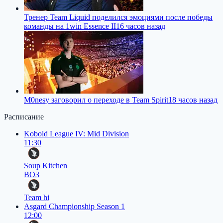
Тренер Team Liquid поделился эмоциями после победы
команды на 1win Essence II
16 часов назад
M0nesy заговорил о переходе в Team Spirit
18 часов назад
Расписание
Kobold League IV: Mid Division
11:30
Soup Kitchen
BO3
Team hi
Asgard Championship Season 1
12:00