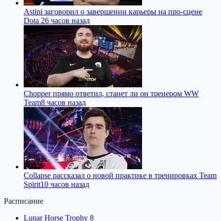
Astini заговорил о завершении карьеры на про-сцене
Dota 2
6 часов назад
Chopper прямо ответил, станет ли он тренером WW
Team
8 часов назад
Collapse рассказал о новой практике в тренировках Team
Spirit
10 часов назад
Расписание
Lunar Horse Trophy 8