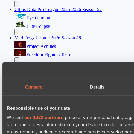
Ultras Dota Pro League 2025-2026 Season 57
Eye Gaming
Elite Eclipse
Mad Dogs League 2026 Season 48
Project Achilles
Freedom Fighters Team
EPL Masters I
Ilbirs eSports
Team Jenz
Consent
Details
Asgard Championship Season 1
Team Spirit Academy
Responsible use of your data
No Hoodwink
We and
our 1022 partners
process your personal data, e.g.
Ultras Dota Pro League 2025-2026 Season 57
store and access information on your device in order to ser
Eye Gaming
measurement, audience research and services development. 