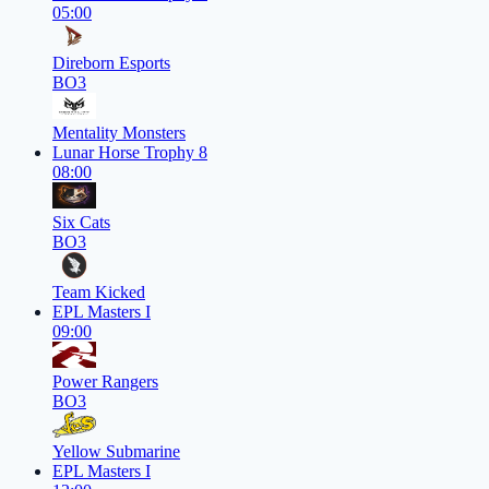
05:00
Direborn Esports
BO3
Mentality Monsters
Lunar Horse Trophy 8
08:00
Six Cats
BO3
Team Kicked
EPL Masters I
09:00
Power Rangers
BO3
Yellow Submarine
EPL Masters I