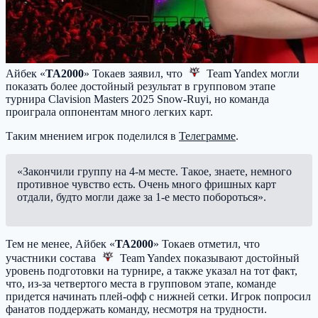
Айбек «
TA2000
» Токаев заявил, что
Team Yandex
могли
показать более достойный результат в групповом этапе
турнира Clavision Masters 2025 Snow-Ruyi, но команда
проиграла оппонентам много легких карт.
Таким мнением игрок поделился в
Телеграмме
.
«Закончили группу на 4-м месте. Такое, знаете, немного
противное чувство есть. Очень много фришных карт
отдали, будто могли даже за 1-е место побороться».
Тем не менее, Айбек «
TA2000
» Токаев отметил, что
участники состава
Team Yandex
показывают достойный
уровень подготовки на турнире, а также указал на тот факт,
что, из-за четвертого места в групповом этапе, команде
придется начинать плей-офф с нижней сетки. Игрок попросил
фанатов поддержать команду, несмотря на трудности.