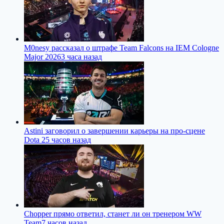
M0nesy рассказал о штрафе Team Falcons на IEM Cologne
Major 2026
3 часа назад
Astini заговорил о завершении карьеры на про-сцене
Dota 2
5 часов назад
Chopper прямо ответил, станет ли он тренером WW
Team
7 часов назад