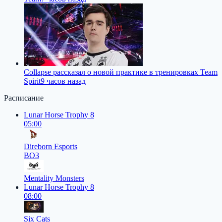
Collapse рассказал о новой практике в тренировках Team
Spirit
9 часов назад
Расписание
Lunar Horse Trophy 8
05:00
Direborn Esports
BO3
Mentality Monsters
Lunar Horse Trophy 8
08:00
Six Cats