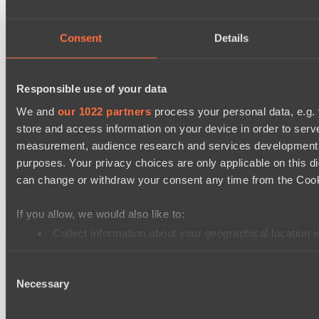
Asgard Championship Season 1
FTS
Consent
Details
PuckChamp
Ultras Dota Pro League 2025-2026 Season 57
Responsible use of your data
Dominion
We and
our 1022 partners
process your personal data, e.g.
TEIKO
store and access information on your device in order to ser
Mad Dogs League 2026 Season 48
measurement, audience research and services development. 
purposes. Your privacy choices are only applicable on this 
Hellspawn
can change or withdraw your consent any time from the Cookie
Immortal Squad
Ultras Dota Pro League 2025-2026 Season 57
If you allow, we would also like to:
Elite Eclipse
Collect information about your geographical location 
Identify your device by actively scanning it for specifi
Shinigami Gaming
Consent
Find out more about how your personal data is processed an
Asgard Championship Season 1
Necessary
Selection
Ilbirs eSports
We use cookies to personalise content and ads, to provide so
No Hoodwink