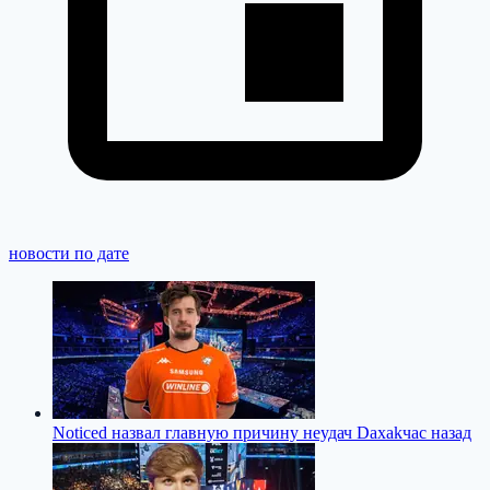
новости по дате
Noticed назвал главную причину неудач Daxak
час назад