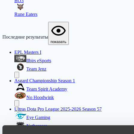
BO3
Rune Eaters
Последние результаты
показать
EPL Masters I
Ilbirs eSports
Team Jenz
Asgard Championship Season 1
Team Spirit Academy
No Hoodwink
Ultras Dota Pro League 2025-2026 Season 57
Eye Gaming
Nethercore