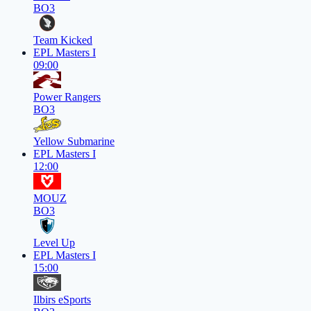
BO3
Team Kicked
EPL Masters I
09:00
Power Rangers
BO3
Yellow Submarine
EPL Masters I
12:00
MOUZ
BO3
Level Up
EPL Masters I
15:00
Ilbirs eSports