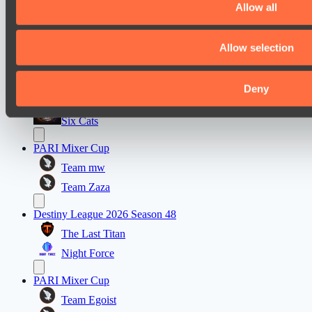
Allow all
Mad Dogs League 2026 Season 48
Hellspawn
Allow selection
Azure Dragons
Lunar Horse Trophy 8
Deny
Pandawa Lima
Six Cats
PARI Mixer Cup
Team mw
Team Zaza
Destiny League 2026 Season 48
The Last Titan
Night Force
PARI Mixer Cup
Team Egoist