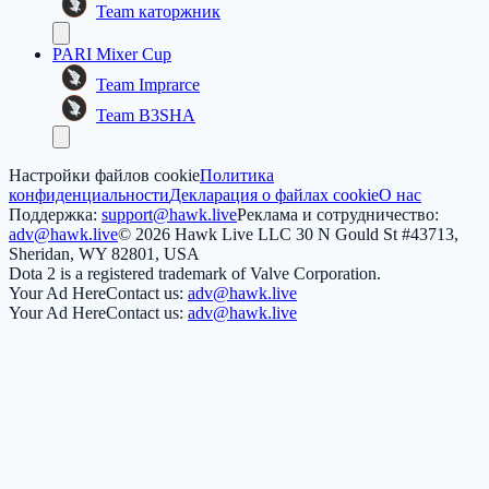
Team каторжник
PARI Mixer Cup
Team Imprarce
Team B3SHA
Настройки файлов cookie
Политика
конфиденциальности
Декларация о файлах cookie
О нас
Поддержка:
support@hawk.live
Реклама и сотрудничество:
adv@hawk.live
© 2026 Hawk Live LLC
30 N Gould St #43713,
Sheridan, WY 82801, USA
Dota 2 is a registered trademark of Valve Corporation.
Your Ad Here
Contact us:
adv@hawk.live
Your Ad Here
Contact us:
adv@hawk.live