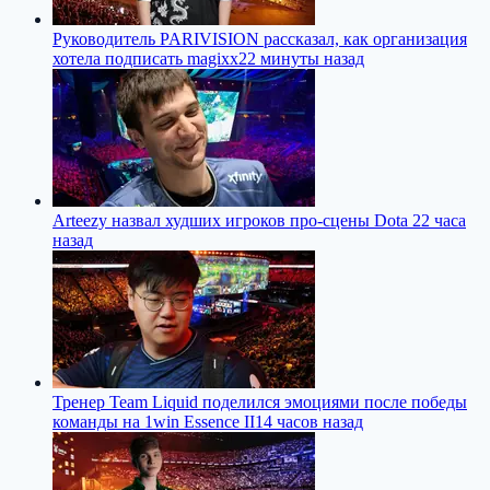
Руководитель PARIVISION рассказал, как организация
хотела подписать magixx
22 минуты назад
Arteezy назвал худших игроков про-сцены Dota 2
2 часа
назад
Тренер Team Liquid поделился эмоциями после победы
команды на 1win Essence II
14 часов назад