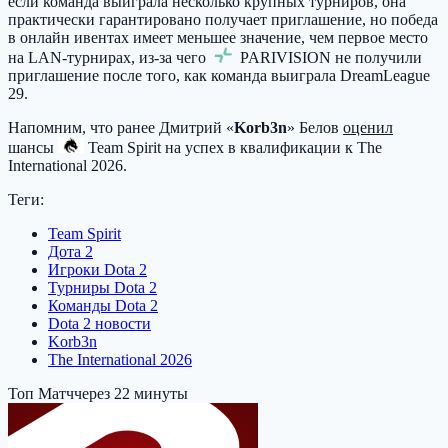
если команда выиграла несколько крупных турниров, она
практически гарантировано получает приглашение, но победа
в онлайн ивентах имеет меньшее значение, чем первое место
на LAN-турнирах, из-за чего
PARIVISION
не получили
приглашение после того, как команда выиграла DreamLeague
29.
Напомним, что ранее Дмитрий «
Korb3n
» Белов
оценил
шансы
Team Spirit
на успех в квалификации к The
International 2026.
Теги:
Team Spirit
Дота 2
Игроки Dota 2
Турниры Dota 2
Команды Dota 2
Dota 2 новости
Korb3n
The International 2026
Топ Матч
через 22 минуты