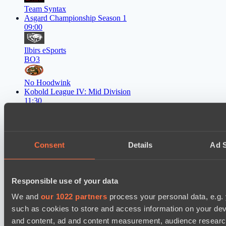
Team Syntax
Asgard Championship Season 1
09:00
Ilbirs eSports
BO3
No Hoodwink
Kobold League IV: Mid Division
11:30
Soup Kitchen
BO3
Consent
Details
Ad S
Team hi
Asgard Championship Season 1
12:00
Responsible use of your data
We and
our 1022 partners
process your personal data, e.g.
FTS
BO3
such as cookies to store and access information on your dev
and content, ad and content measurement, audience resear